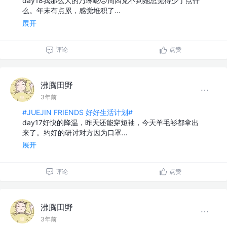
day18我那么大的乃琳呢☹️周四见不到她总觉得少了点什
么。年末有点累，感觉堆积了…
展开
评论
点赞
沸腾田野
3年前
#JUEJIN FRIENDS 好好生活计划#
day17好快的降温，昨天还能穿短袖，今天羊毛衫都拿出
来了。约好的研讨对方因为口罩…
展开
评论
点赞
沸腾田野
3年前