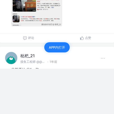
评论
点赞
APP内打开
枇杷_21
摸鱼工程师 @@麻豆川媒
·
1年前
坐等原始 发1一熬
赞过
评论
2
枇杷_21
摸鱼工程师 @@麻豆川媒
·
1年前