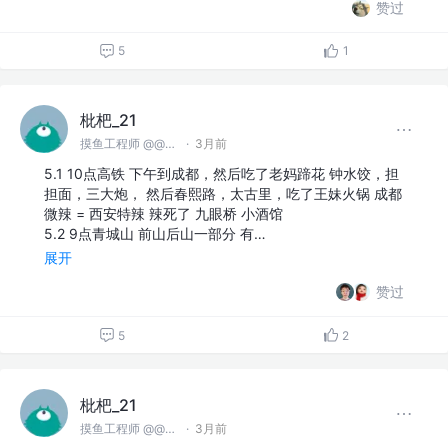
赞过
5
1
枇杷_21
摸鱼工程师 @@麻豆川媒
·
3月前
5.1 10点高铁 下午到成都，然后吃了老妈蹄花 钟水饺，担
担面，三大炮， 然后春熙路，太古里，吃了王妹火锅 成都
微辣 = 西安特辣 辣死了 九眼桥 小酒馆
5.2 9点青城山 前山后山一部分 有…
展开
赞过
5
2
枇杷_21
摸鱼工程师 @@麻豆川媒
·
3月前