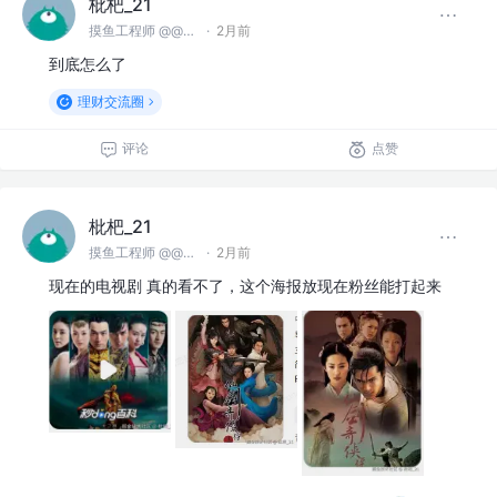
枇杷_21
摸鱼工程师 @@麻豆川媒
·
2月前
到底怎么了
理财交流圈
评论
点赞
枇杷_21
摸鱼工程师 @@麻豆川媒
·
2月前
现在的电视剧 真的看不了，这个海报放现在粉丝能打起来