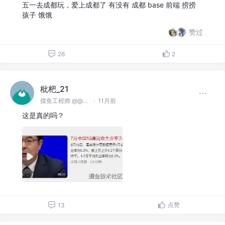
五一去成都玩，爱上成都了 有没有 成都 base 前端 捞捞
孩子 饿饿
赞过
26
2
枇杷_21
摸鱼工程师 @@麻豆川媒
·
11月前
这是真的吗？
点赞
13