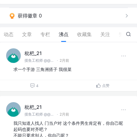
获得徽章 0
动态
文章
专栏
沸点
收藏集
关注
赞
126
枇杷_21
摸鱼工程师 @@麻豆川媒
·
2月前
求一个手游 三角洲搭子 我很菜
点赞
4
枇杷_21
摸鱼工程师 @@麻豆川媒
·
2月前
我只知道人找人 门当户对 这个条件男生肯定有，你自己呢
起码也要对齐吧？
不能只要求别人，你自己呢？