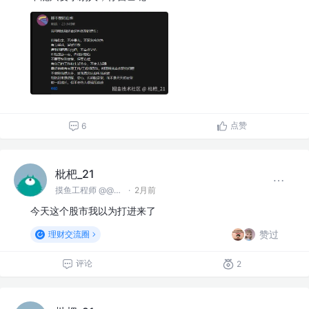
点赞
6
枇杷_21
摸鱼工程师 @@麻豆川媒
·
2月前
今天这个股市我以为打进来了
赞过
理财交流圈
评论
2