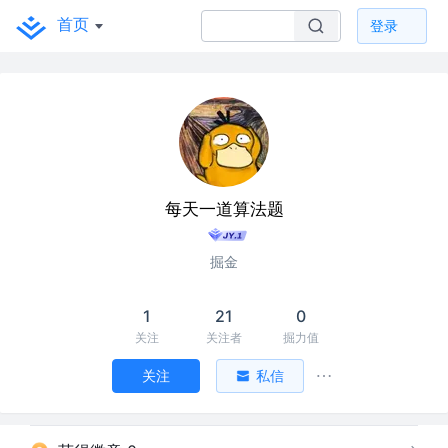
首页
登录
每天一道算法题
掘金
1
21
0
关注
关注者
掘力值
关注
私信