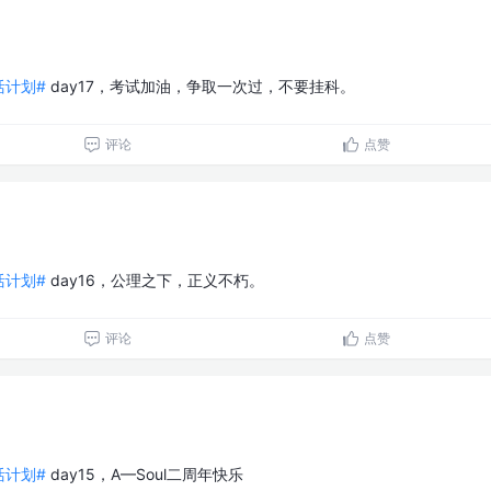
生活计划#
day17，考试加油，争取一次过，不要挂科。
评论
点赞
生活计划#
day16，公理之下，正义不朽。
评论
点赞
生活计划#
day15，A—Soul二周年快乐