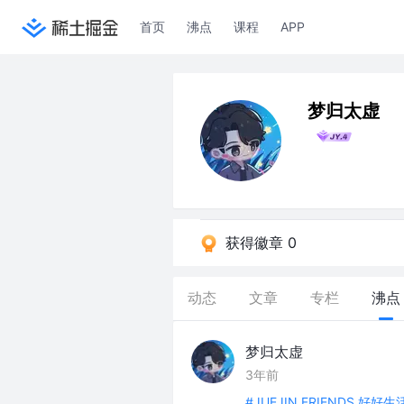
首页
沸点
课程
APP
梦归太虚
获得徽章 0
动态
文章
专栏
沸点
梦归太虚
3年前
#JUEJIN FRIENDS 好好