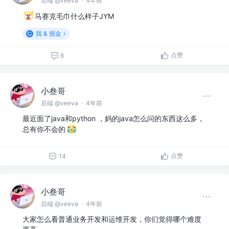
后端 @veeva
·
4年前
马赛克毛巾什么样子JYM
我 & 掘金
点赞
6
小叁哥
后端 @veeva
·
4年前
最近面了java和python ，妈的java怎么问的东西这么多，
总有你不会的
点赞
14
小叁哥
后端 @veeva
·
4年前
大家怎么看普通业务开发和运维开发，你们觉得哪个难度