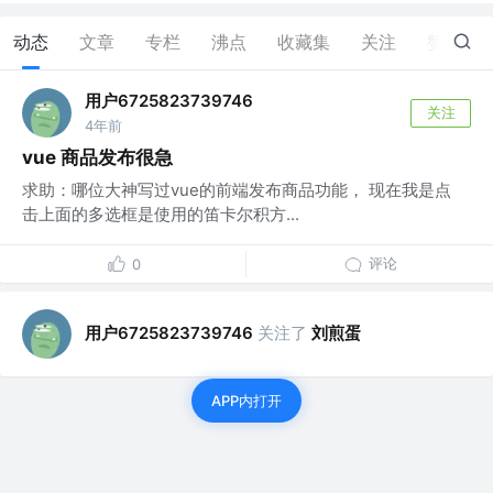
动态
文章
专栏
沸点
收藏集
关注
赞
0
用户6725823739746
关注
4年前
vue 商品发布很急
求助：哪位大神写过vue的前端发布商品功能， 现在我是点
击上面的多选框是使用的笛卡尔积方...
评论
0
用户6725823739746
关注了
刘煎蛋
APP内打开