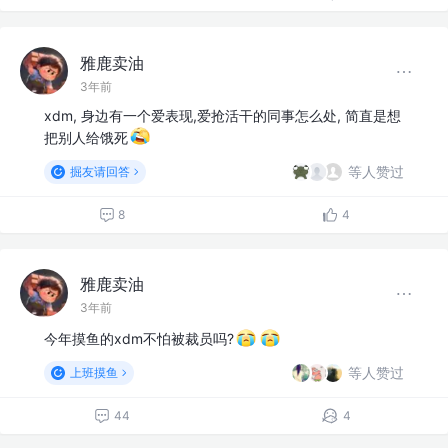
雅鹿卖油
3年前
xdm, 身边有一个爱表现,爱抢活干的同事怎么处, 简直是想
把别人给饿死
等人赞过
掘友请回答
8
4
雅鹿卖油
3年前
今年摸鱼的xdm不怕被裁员吗?
等人赞过
上班摸鱼
44
4