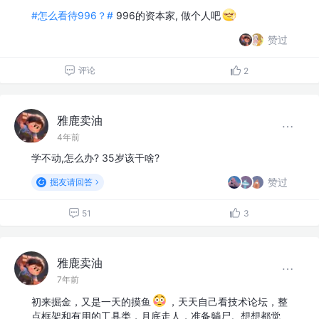
#怎么看待996？#
996的资本家, 做个人吧
赞过
评论
2
雅鹿卖油
4年前
学不动,怎么办? 35岁该干啥?
赞过
掘友请回答
51
3
雅鹿卖油
7年前
初来掘金，又是一天的摸鱼
，天天自己看技术论坛，整
点框架和有用的工具类，月底走人，准备躺尸。想想都觉