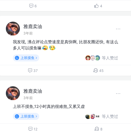
6
4
雅鹿卖油
3年前
我发现, 沸点评论点赞速度是真快啊, 比朋友圈还快, 有这么
多人可以摸鱼嘛
等人赞过
上班摸鱼
37
45
雅鹿卖油
3年前
上班不摸鱼,12小时真的很难熬,又累又虚
等人赞过
上班摸鱼
12
8