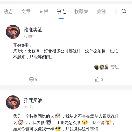
动态
文章
专栏
沸点
收藏集
关注
赞
24
雅鹿卖油
7月前
开始签到。
第1天：比较闲，好像很多公司都这样，没什么项目，也忙
不起来，只能等倒闭。
赞过
8
3
雅鹿卖油
3年前
我是一个特别固执的人
，我从来不会在意别人跟我说什
么
，让我去做
，让我去怎么做
，我不管
，
如果你也可以像我一样
，那我觉得这件事情......