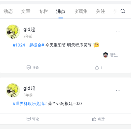
动态
文章
专栏
沸点
收藏集
关注
赞
14
gld超
2年前
#1024一起掘金#
今天重阳节 明天程序员节
赞过
评论
1
gld超
3年前
#世界杯欢乐竞猜#
荷兰vs阿根廷=0:0
评论
点赞