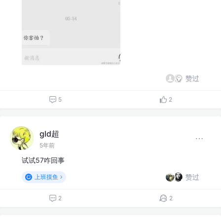
赞过
5
2
gld超
5年前
试试57咋回事
赞过
上班摸鱼
2
2