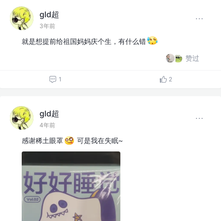
gld超
3年前
就是想提前给祖国妈妈庆个生，有什么错
赞过
1
2
gld超
4年前
感谢稀土眼罩
可是我在失眠~