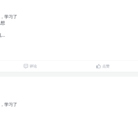
6，学习了
思想
机…
评论
点赞
5，学习了