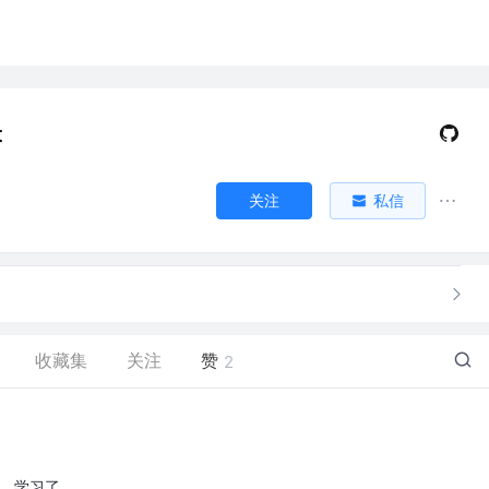
t
关注
私信
收藏集
关注
赞
2
1，学习了