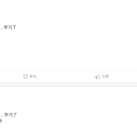
1，学习了
评论
点赞
0，学习了
析