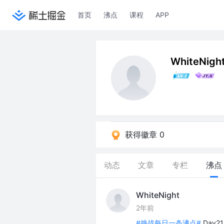
首页
沸点
课程
APP
WhiteNigh
获得徽章 0
动态
文章
专栏
沸点
WhiteNight
2年前
#挑战每日一条沸点#
Day2