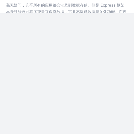
毫无疑问，几乎所有的应用都会涉及到数据存储。但是 Express 框架
本身只能通过程序变量来保存数据，它并不提供数据持久化功能。而仅
仅通过内存来保存数据是无法应对真实场景的。因为内存本身并不适用
于大规模的数据储存而且服务停止后这些数据也会消失。虽然我们还可
8年前
2.8k
56
5
以通过文件的形式保存数…
Express 实战（七）：视图与模板：Pug 和 EJS
前面的内容大都是关于 Express 框架自身的内容，包括：Express 简
介、工作原理、框架特点。在系列的最后，我们将把注意力放到
Express 框架周边工具链上。学习如果使用这些工具来拓展 Express
框架的功能。 首先，本文我们将会讨论视图模版引擎的使用。通过这
8年前
5.7k
29
4
些…
Express 实战（六）：构建 API 接口
在介绍了那么多 Express 核心概念之后，接下来的文章将会把注意力
放在如何构建一个真实的应用上。这里我们先从构建应用 API 接口开
始。从某种程度上来说几乎所有的软件应用其背后都是由一组强大的
API 驱动。 其实 API 就是一种代码之间交互的一种方式，它既可以是在
8年前
6.2k
50
4
程序内…