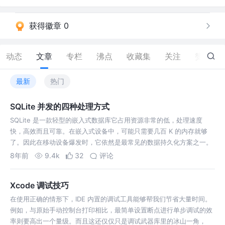
获得徽章 0
动态
文章
专栏
沸点
收藏集
关注
赞
1
最新
热门
SQLite 并发的四种处理方式
SQLite 是一款轻型的嵌入式数据库它占用资源非常的低，处理速度
快，高效而且可靠。在嵌入式设备中，可能只需要几百 K 的内存就够
了。因此在移动设备爆发时，它依然是最常见的数据持久化方案之一。
不过即使 SQLite 已经非常成熟，但是我们在编程中依然会遇到一些问
8年前
9.4k
32
评论
题，其中最常见也…
Xcode 调试技巧
在使用正确的情形下，IDE 内置的调试工具能够帮我们节省大量时间。
例如，与原始手动控制台打印相比，最简单设置断点进行单步调试的效
率则要高出一个量级。而且这还仅仅只是调试武器库里的冰山一角，