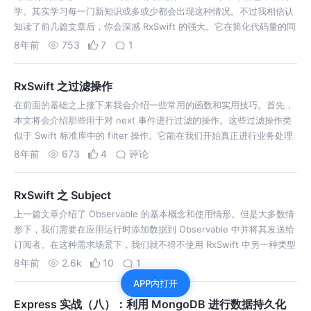
学。其实学习每一门新知识或多或少都会出现这种情况。不过我相信认
知读了前几篇文章后，你会深感 RxSwift 的强大。它在简化代码量的同
时也让整个程序的逻辑变的更为清晰。 这篇文章将会继续介绍另一组
8年前
753
7
1
非…
RxSwift 之过滤操作
在前面的基础之上接下来我会介绍一些常用的函数和实用技巧。首先，
本文将会介绍那些用于对 next 事件进行过滤的操作。这些过滤操作类
似于 Swift 标准库中的 filter 操作。它能在我们开始真正进行业务处理
前先把那些不符合条件的过滤掉，而且这种函数式编程的范式也能开阔
8年前
673
4
评论
我们的…
RxSwift 之 Subject
上一篇文章介绍了 Observable 的基本概念和使用情形。但是大多数情
形下，我们需要在应用运行时添加数据到 Observable 中并将其发送给
订阅者。在这种需求场景下，我们就不得不使用 RxSwift 中另一种类型
对象了- Subject 。 在应用中 Subject 实…
8年前
2.6k
10
1
APP内打开
Express 实战（八）：利用 MongoDB 进行数据持久化