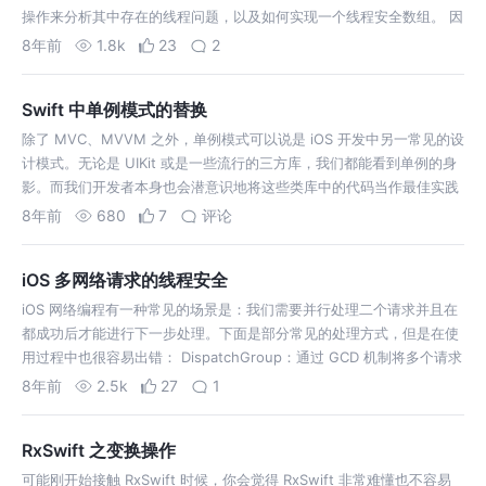
操作来分析其中存在的线程问题，以及如何实现一个线程安全数组。 因
为无法确定执行顺序，所以并发导致的问题一般都很难模拟和测试。不
8年前
1.8k
23
2
过我们可以通过下面这…
Swift 中单例模式的替换
除了 MVC、MVVM 之外，单例模式可以说是 iOS 开发中另一常见的设
计模式。无论是 UIKit 或是一些流行的三方库，我们都能看到单例的身
影。而我们开发者本身也会潜意识地将这些类库中的代码当作最佳实践
并将其带入日常工作中，哪怕很多人都知道单例存在一些明显的缺陷。
8年前
680
7
评论
针对单例…
iOS 多网络请求的线程安全
iOS 网络编程有一种常见的场景是：我们需要并行处理二个请求并且在
都成功后才能进行下一步处理。下面是部分常见的处理方式，但是在使
用过程中也很容易出错： DispatchGroup：通过 GCD 机制将多个请求
放到一个组内，然后通过 DispatchGroup.wait() 和 …
8年前
2.5k
27
1
RxSwift 之变换操作
可能刚开始接触 RxSwift 时候，你会觉得 RxSwift 非常难懂也不容易