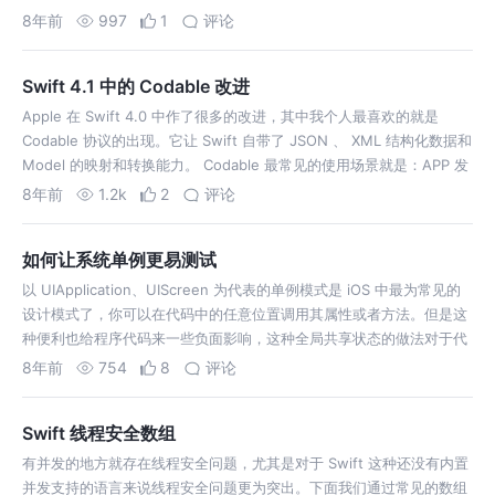
Xcode 有一整套方便的工具，旨在加快调试工作流程。 先来回顾一下
8年前
997
1
评论
断点调试时的常见场景：…
Swift 4.1 中的 Codable 改进
Apple 在 Swift 4.0 中作了很多的改进，其中我个人最喜欢的就是
Codable 协议的出现。它让 Swift 自带了 JSON 、 XML 结构化数据和
Model 的映射和转换能力。 Codable 最常见的使用场景就是：APP 发
起网络请求，然后我们将服务端响…
8年前
1.2k
2
评论
如何让系统单例更易测试
以 UIApplication、UIScreen 为代表的单例模式是 iOS 中最为常见的
设计模式了，你可以在代码中的任意位置调用其属性或者方法。但是这
种便利也给程序代码来一些负面影响，这种全局共享状态的做法对于代
码测试来说简直就是噩梦。虽然我们可以对部分单例进行重构，但是系
8年前
754
8
评论
统…
Swift 线程安全数组
有并发的地方就存在线程安全问题，尤其是对于 Swift 这种还没有内置
并发支持的语言来说线程安全问题更为突出。下面我们通过常见的数组