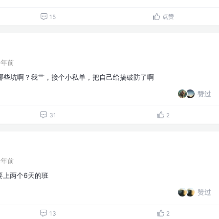
点赞
15
1年前
过哪些坑啊？我艹，接个小私单，把自己给搞破防了啊
赞过
31
2
1年前
要上两个6天的班
赞过
13
2