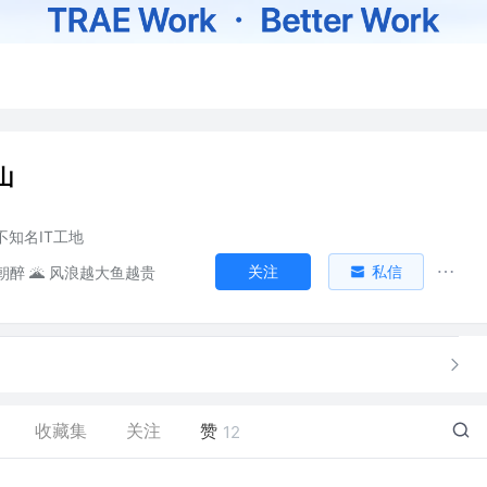
山
某不知名IT工地
关注
私信
醉 🌋 风浪越大鱼越贵
收藏集
关注
赞
12