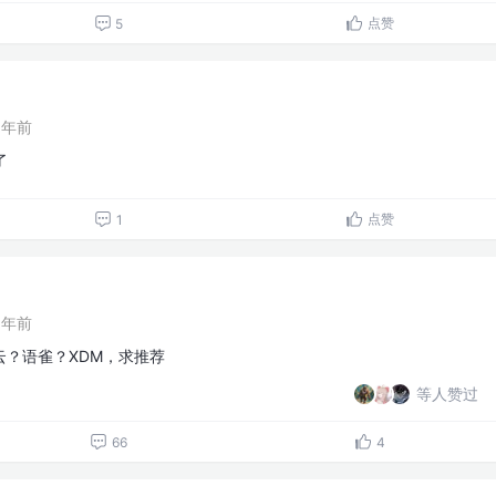
点赞
5
1年前
了
点赞
1
1年前
云？语雀？XDM，求推荐
等人赞过
66
4