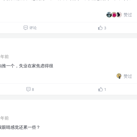
赞过
评论
3
1年前
内推一个，失业在家焦虑得很
赞过
8
1
1年前
候眼睛感觉还累一些？