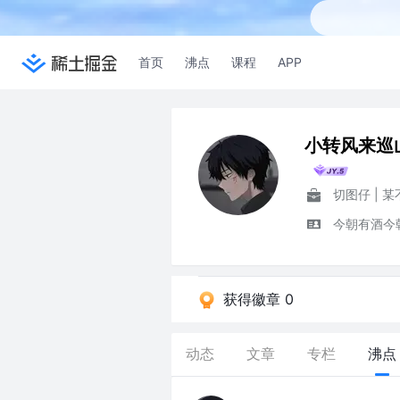
首页
沸点
课程
APP
小转风来巡
切图仔 | 
今朝有酒今朝
获得徽章 0
动态
文章
专栏
沸点