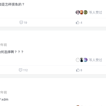
都是怎样摸鱼的？
等人赞过
19
4
2年前
，如何选择啊？？？
等人赞过
112
8
2年前
xdm