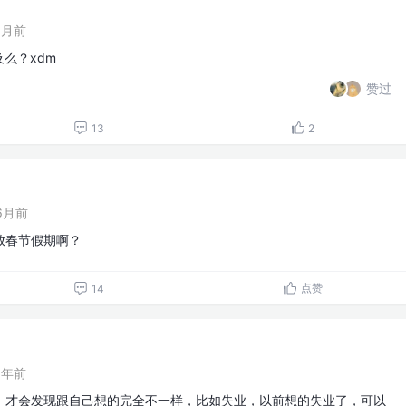
1月前
及么？xdm
赞过
13
2
6月前
放春节假期啊？
点赞
14
1年前
，才会发现跟自己想的完全不一样，比如失业，以前想的失业了，可以