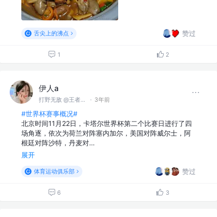
赞过
舌尖上的沸点
1
2
伊人a
打野无敌 @王者峡谷
·
3年前
#世界杯赛事概况#
北京时间11月22日，卡塔尔世界杯第二个比赛日进行了四
场角逐，依次为荷兰对阵塞内加尔，美国对阵威尔士，阿
根廷对阵沙特，丹麦对…
展开
赞过
体育运动俱乐部
6
3