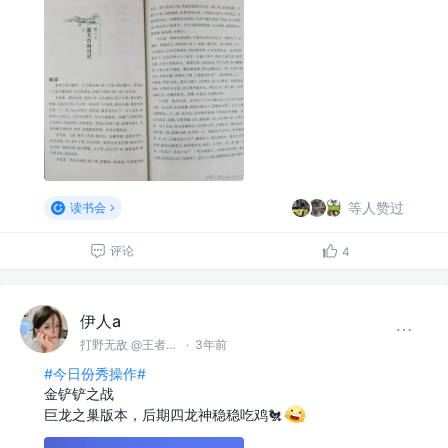
等人赞过
读书会
评论
4
伊人a
打野无敌 @王者峡谷
·
3年前
#今日份秀操作#
金铲铲之战
巨龙之巢版本，后期四龙神稳稳吃鸡🐔