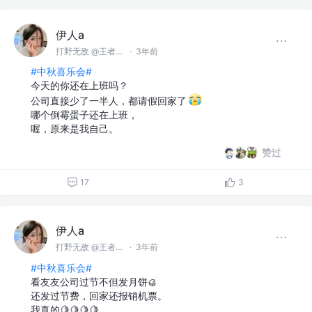
伊人a
打野无敌 @王者峡谷
·
3年前
#中秋喜乐会#
今天的你还在上班吗？
公司直接少了一半人，都请假回家了
哪个倒霉蛋子还在上班，
喔，原来是我自己。
赞过
17
3
伊人a
打野无敌 @王者峡谷
·
3年前
#中秋喜乐会#
看友友公司过节不但发月饼🥮
还发过节费，回家还报销机票。
我真的🍋🍋🍋🍋