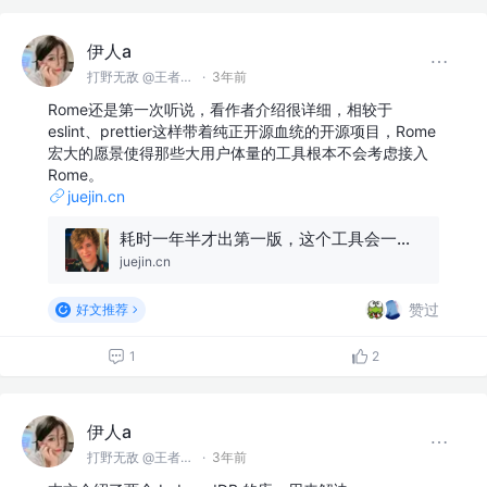
伊人a
打野无敌 @王者峡谷
·
3年前
Rome还是第一次听说，看作者介绍很详细，相较于
eslint、prettier这样带着纯正开源血统的开源项目，Rome
宏大的愿景使得那些大用户体量的工具根本不会考虑接入
Rome。
juejin.cn
耗时一年半才出第一版，这个工具会一统前端么？
juejin.cn
赞过
好文推荐
1
2
伊人a
打野无敌 @王者峡谷
·
3年前