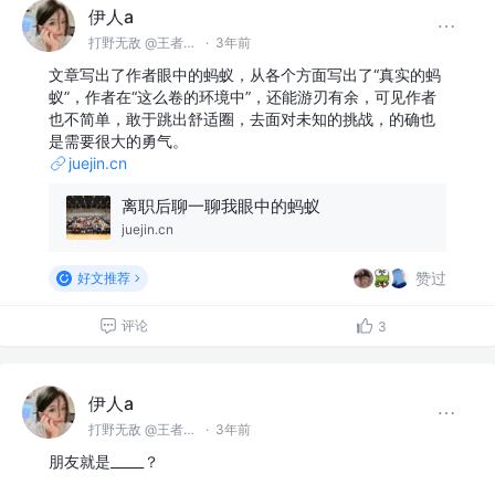
伊人a
打野无敌 @王者峡谷
·
3年前
文章写出了作者眼中的蚂蚁，从各个方面写出了“真实的蚂
蚁”，作者在“这么卷的环境中”，还能游刃有余，可见作者
也不简单，敢于跳出舒适圈，去面对未知的挑战，的确也
是需要很大的勇气。
juejin.cn
离职后聊一聊我眼中的蚂蚁
juejin.cn
赞过
好文推荐
评论
3
伊人a
打野无敌 @王者峡谷
·
3年前
朋友就是_____？