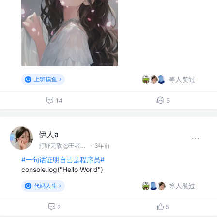
等人赞过
上班摸鱼
14
5
伊人a
打野无敌 @王者峡谷
·
3年前
#一句话证明自己是程序员#
console.log("Hello World")
等人赞过
代码人生
2
5