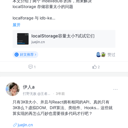
本文介绍了两个 IndexedDB 的库，用来解决
localStorage 存储容量太小的问题
localforage 与 idb-ke…
展开
localStorage容量太小?试试它们
juejin.cn
赞过
好文推荐
1
2
伊人a
打野无敌 @王者峡谷
·
3年前
只有3KB大小、并且与React拥有相同的API。真的只有
3KB么？虚拟DOM、Diff算法、类组件、Hooks… 这些就
算实现的再怎么巧妙也需要很多代码才行吧？
juejin.cn