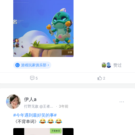
赞过
游戏玩家俱乐部
5
2
伊人a
打野无敌 @王者峡谷
·
3年前
#今年遇到最好笑的事#
《不背单词》