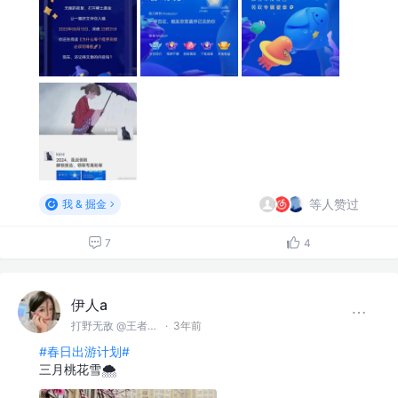
等人赞过
我 & 掘金
7
4
伊人a
打野无敌 @王者峡谷
·
3年前
#春日出游计划#
三月桃花雪🌨️