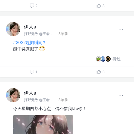
2
3
伊人a
打野无敌 @王者峡谷
·
3年前
#2022超掘瞬间#
能中奖真掘了
赞过
1
3
伊人a
打野无敌 @王者峡谷
·
3年前
今天星期四都小心点，信不信我kfc你！