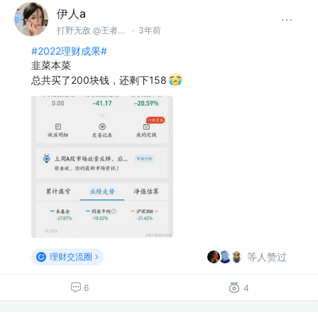
伊人a
打野无敌 @王者峡谷
·
3年前
#2022理财成果#
韭菜本菜
总共买了200块钱，还剩下158
等人赞过
理财交流圈
6
4