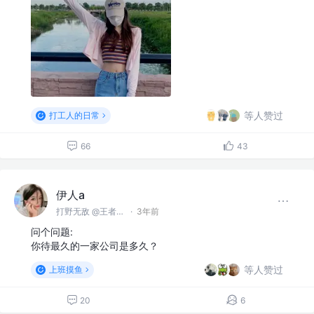
等人赞过
打工人的日常
66
43
伊人a
打野无敌 @王者峡谷
·
3年前
问个问题:
你待最久的一家公司是多久？
等人赞过
上班摸鱼
20
6