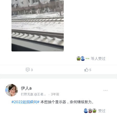
等人赞过
3
5
伊人a
打野无敌 @王者峡谷
·
3年前
#2022超掘瞬间#
本想抽个显示器，奈何继续努力。
赞过