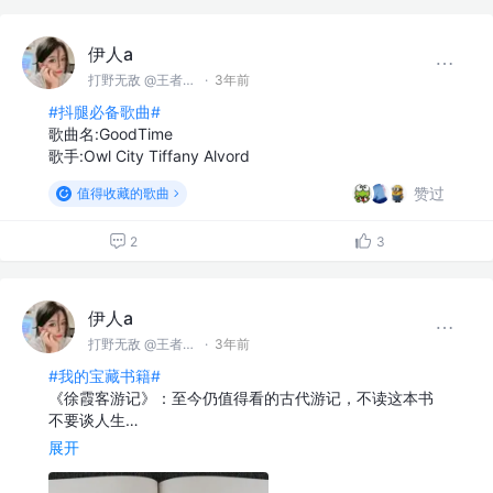
伊人a
打野无敌 @王者峡谷
·
3年前
#抖腿必备歌曲#
歌曲名:GoodTime
歌手:Owl City Tiffany Alvord
赞过
值得收藏的歌曲
2
3
伊人a
打野无敌 @王者峡谷
·
3年前
#我的宝藏书籍#
《徐霞客游记》：至今仍值得看的古代游记，不读这本书
不要谈人生…
展开