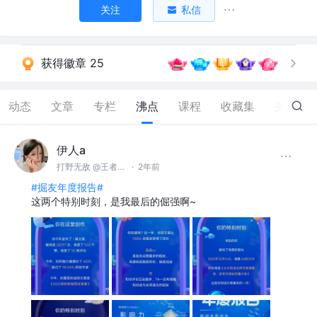
关注
私信
获得徽章 25
动态
文章
专栏
沸点
课程
收藏集
关注
伊人a
打野无敌 @王者峡谷
·
2年前
#掘友年度报告#
这两个特别时刻，是我最后的倔强啊~