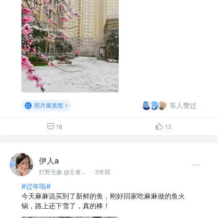
等人赞过
照片展览馆
18
13
伊人a
打野无敌 @王者峡谷
·
3年前
#过年啦#
今天麻麻说买到了新鲜的鱼，刚好回家吃麻麻做的鱼火
锅，路上还下雪了，真的棒！