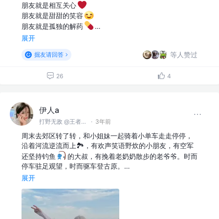
朋友就是相互关心
朋友就是甜甜的笑容
朋友就是孤独的解药
…
展开
等人赞过
掘友请回答
26
4
伊人a
打野无敌 @王者峡谷
·
3年前
周末去郊区转了转，和小姐妹一起骑着小单车走走停停，
沿着河流逆流而上🏞️，有欢声笑语野炊的小朋友，有空军
还坚持钓鱼
的大叔，有挽着老奶奶散步的老爷爷。时而
停车驻足观望，时而驱车登古原。…
展开