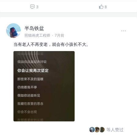
3
8
半岛铁盆
照猫画虎工程师
·
7月前
当有老人不再变老，就会有小孩长不大。
等人赞过