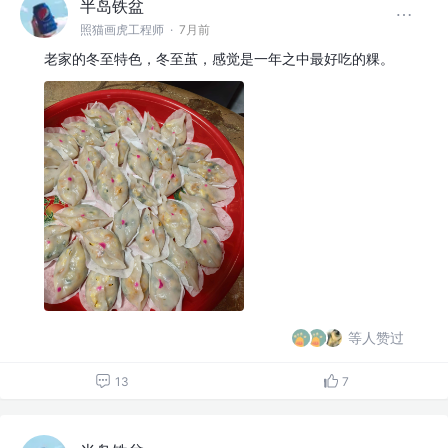
半岛铁盆
照猫画虎工程师
·
7月前
老家的冬至特色，冬至茧，感觉是一年之中最好吃的粿。
等人赞过
13
7