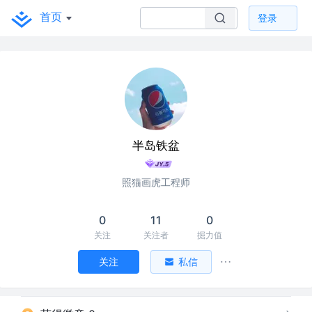
首页
登录
半岛铁盆
照猫画虎工程师
0
11
0
关注
关注者
掘力值
关注
私信