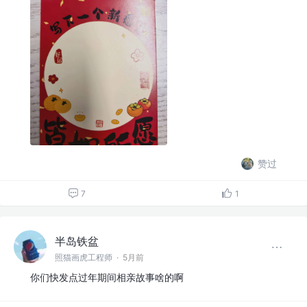
赞过
7
1
半岛铁盆
照猫画虎工程师
·
5月前
你们快发点过年期间相亲故事啥的啊