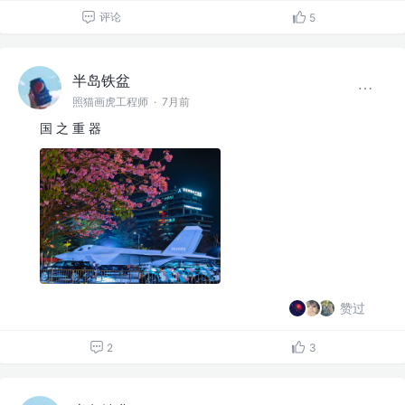
评论
5
半岛铁盆
照猫画虎工程师
·
7月前
国 之 重 器
赞过
2
3