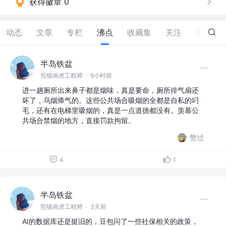
获得徽章 0
动态
文章
专栏
沸点
收藏集
关注
赞
0
半岛铁盆
照猫画虎工程师
·
6小时前
进一趟厕所出来鼻子都是烟味，真是要命，厕所排气扇还
坏了，乌烟瘴气的。这些公共场合吸烟的全都是自私的叼
毛，还有在电梯里吸烟的，真是一点道德都没有。羡慕公
共场合禁烟的地方，直接罚款拘留。
赞过
4
1
半岛铁盆
照猫画虎工程师
·
3天前
AI的数据库还是挺旧的，豆包问了一些社保相关的政策，