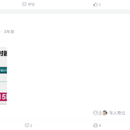
评论
2
·
3年前
等人赞过
2
6