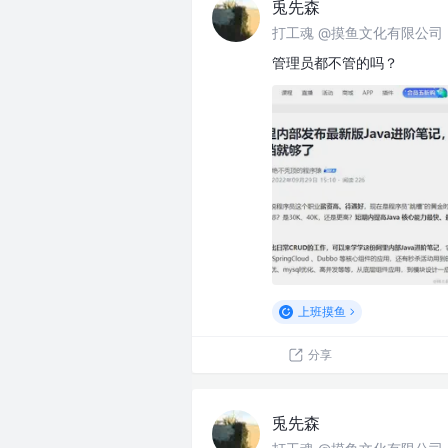
兎先森
打工魂 @摸鱼文化有限公司
管理员都不管的吗？
上班摸鱼
分享
兎先森