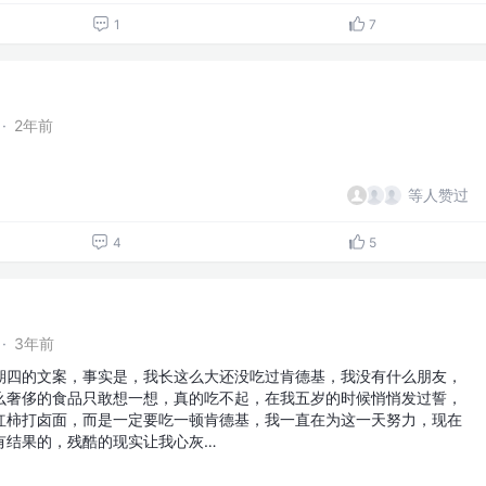
1
7
·
2年前
等人赞过
4
5
·
3年前
期四的文案，事实是，我长这么大还没吃过肯德基，我没有什么朋友，
么奢侈的食品只敢想一想，真的吃不起，在我五岁的时候悄悄发过誓，
红柿打卤面，而是一定要吃一顿肯德基，我一直在为这一天努力，现在
有结果的，残酷的现实让我心灰…