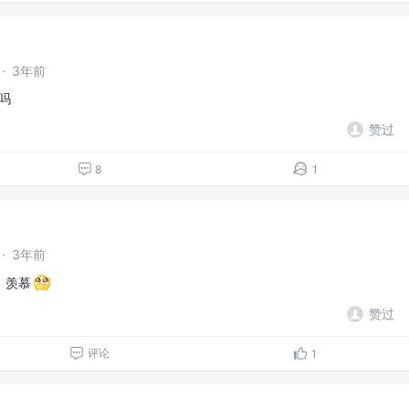
·
3年前
荐吗
赞过
8
1
·
3年前
，羡慕
赞过
评论
1