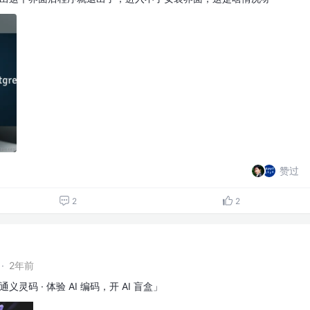
赞过
2
2
·
2年前
通义灵码 · 体验 AI 编码，开 AI 盲盒」