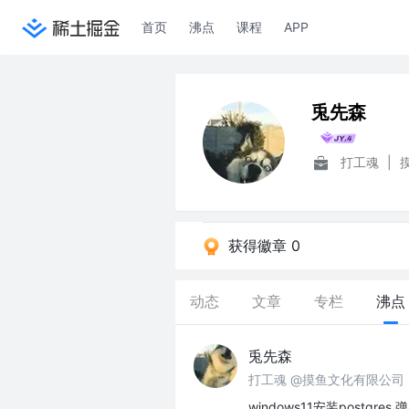
首页
沸点
课程
APP
兎先森
打工魂
|
获得徽章 0
动态
文章
专栏
沸点
兎先森
打工魂 @摸鱼文化有限公司
windows11安装post