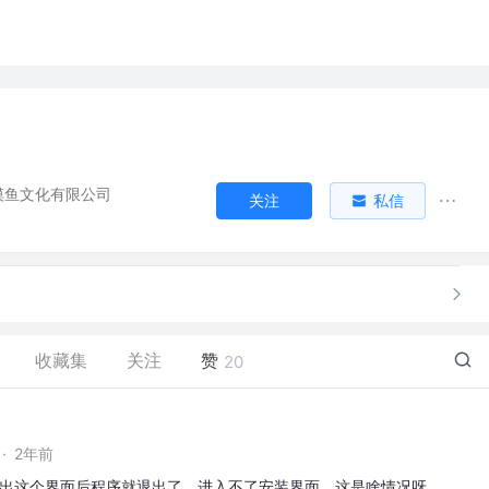
摸鱼文化有限公司
关注
私信
收藏集
关注
赞
20
·
2年前
gres,弹出这个界面后程序就退出了，进入不了安装界面，这是啥情况呀