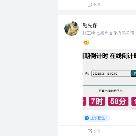
分享
兎先森
打工魂 @摸鱼文化有限公司
上班摸鱼
分享