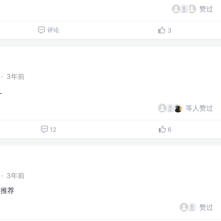
赞过
评论
3
·
3年前
L
等人赞过
12
6
·
3年前
求推荐
赞过