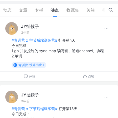
动态
文章
专栏
沸点
收藏集
关注
赞
6
JY扯犊子
3年前
#青训营 x 字节后端训练营#
打开第n天
今日完成
1.go 并发控制的 sync map 读写锁、通道channel、协程
2.单词
青训营-快乐出发
评论
点赞
JY扯犊子
3年前
#青训营 x 字节后端训练营#
打开第18天
今日完成：