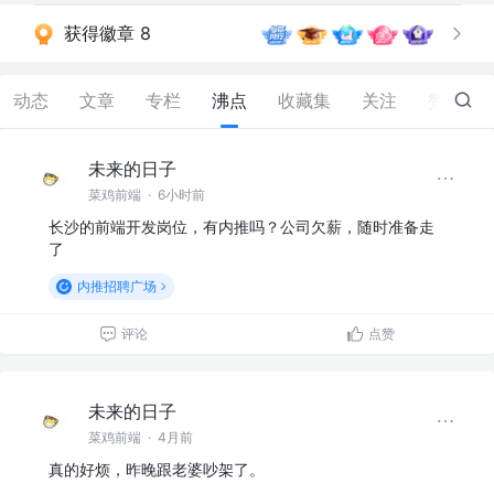
获得徽章 8
动态
文章
专栏
沸点
收藏集
关注
赞
647
未来的日子
菜鸡前端
·
6小时前
长沙的前端开发岗位，有内推吗？公司欠薪，随时准备走
了
内推招聘广场
评论
点赞
未来的日子
菜鸡前端
·
4月前
真的好烦，昨晚跟老婆吵架了。