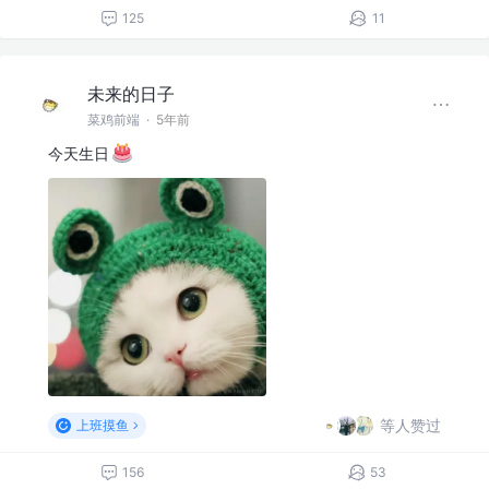
125
11
未来的日子
菜鸡前端
·
5年前
今天生日
等人赞过
上班摸鱼
156
53