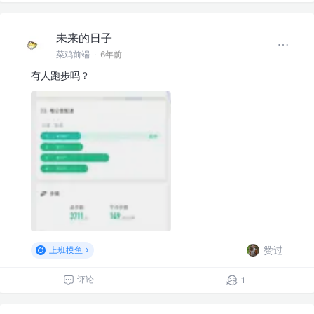
未来的日子
菜鸡前端
·
6年前
有人跑步吗？
赞过
上班摸鱼
评论
1