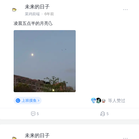
未来的日子
菜鸡前端
·
6年前
凌晨五点半的月亮🌜
等人赞过
上班摸鱼
5
5
未来的日子