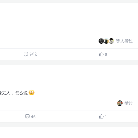
等人赞过
评论
6
老丈人，怎么说
赞过
46
1