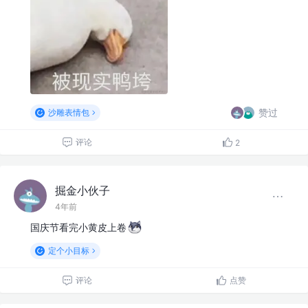
赞过
沙雕表情包
评论
2
掘金小伙子
4年前
国庆节看完小黄皮上卷
定个小目标
评论
点赞