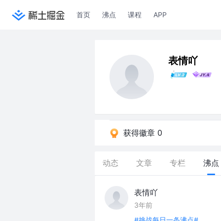
首页
沸点
课程
APP
表情吖
获得徽章 0
动态
文章
专栏
沸点
表情吖
3年前
#挑战每日一条沸点#