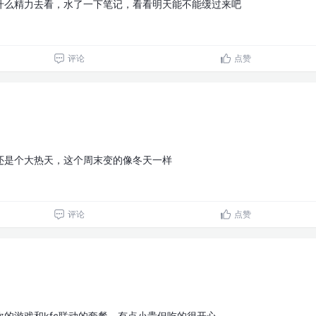
什么精力去看，水了一下笔记，看看明天能不能缓过来吧
评论
点赞
还是个大热天，这个周末变的像冬天一样
评论
点赞
的游戏和kfc联动的套餐，有点小贵但吃的很开心