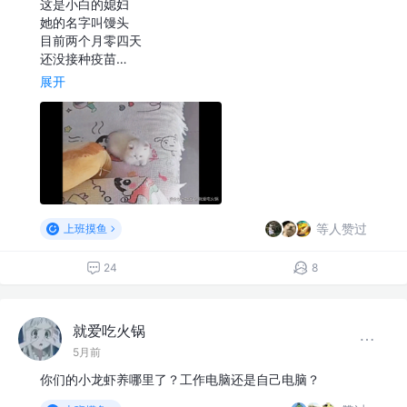
这是小白的媳妇
她的名字叫馒头
目前两个月零四天
还没接种疫苗…
展开
等人赞过
上班摸鱼
24
8
就爱吃火锅
5月前
你们的小龙虾养哪里了？工作电脑还是自己电脑？