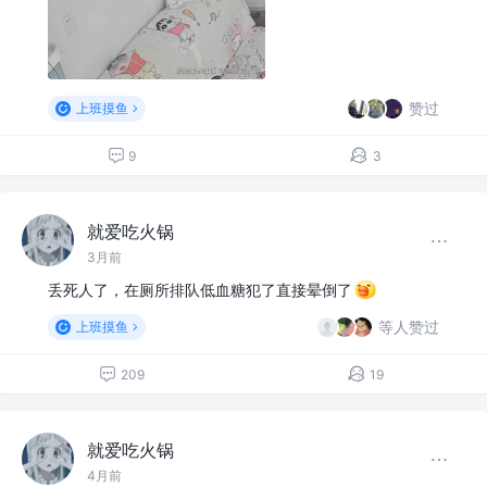
赞过
上班摸鱼
9
3
就爱吃火锅
3月前
丢死人了，在厕所排队低血糖犯了直接晕倒了
等人赞过
上班摸鱼
209
19
就爱吃火锅
4月前