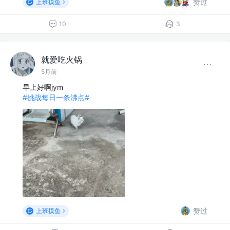
赞过
上班摸鱼
10
3
就爱吃火锅
5月前
早上好啊jym
#挑战每日一条沸点#
赞过
上班摸鱼