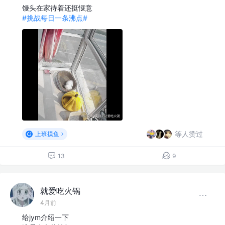
馒头在家待着还挺惬意
#挑战每日一条沸点#
等人赞过
上班摸鱼
13
9
就爱吃火锅
4月前
给jym介绍一下