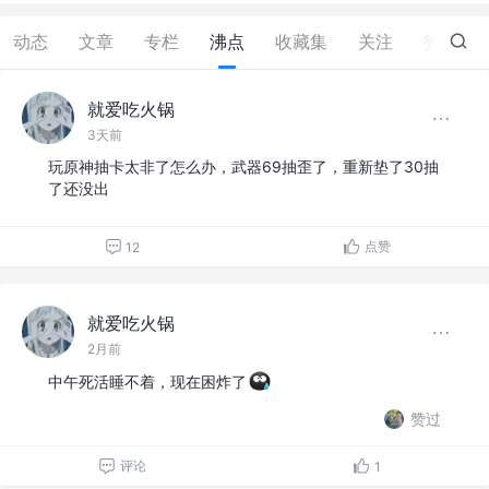
动态
文章
专栏
沸点
收藏集
关注
赞
142
就爱吃火锅
3天前
玩原神抽卡太非了怎么办，武器69抽歪了，重新垫了30抽
了还没出
点赞
12
就爱吃火锅
2月前
中午死活睡不着，现在困炸了
赞过
评论
1