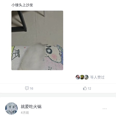
小馒头上沙发
等人赞过
16
12
就爱吃火锅
4月前