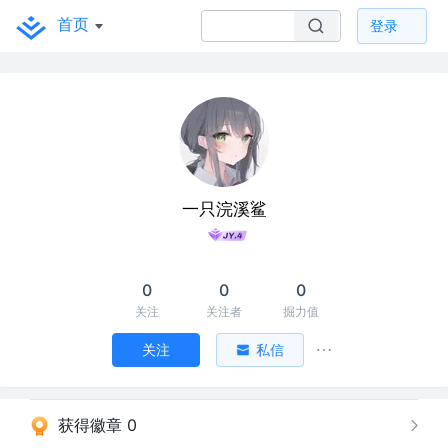
首页
登录
一只浣溪鲨
0
0
0
关注
关注者
掘力值
关注
私信
获得徽章 0