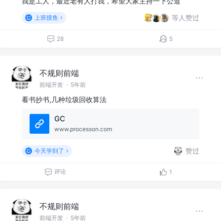
我是工人，最近老有人打我，希望大家主持一下公道
等人赞过
上班摸鱼
28
5
不规则前端
前端开发
·
5年前
看书抄书,几种垃圾回收算法
GC
www.processon.com
赞过
今天学到了
评论
1
不规则前端
前端开发
·
5年前