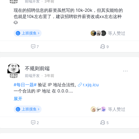
前端开发
·
3年前
现在的招聘信息的薪资虽然写的 10k-20k，但其实能给的
也就是10k左右罢了，建议招聘软件薪资改成xx左右这种
🐶
等人赞过
上班摸鱼
7
9
不规则前端
前端开发
·
3年前
#每日一题#
验证 IP 地址合法性,
r.xjq.icu
一个合法的 IP 地址 在 0.0.0.…
展开
等人赞过
上班摸鱼
2
5