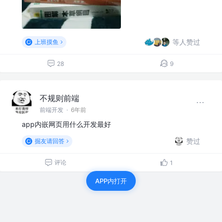
等人赞过
上班摸鱼
28
9
不规则前端
前端开发
·
6年前
app内嵌网页用什么开发最好
赞过
掘友请回答
评论
1
APP内打开