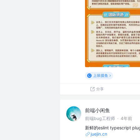
上班摸鱼
分享
前端小闲鱼
前端bug工程师
·
4年前
新鲜的eslint typescript 
juejin.cn