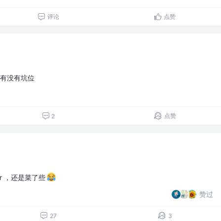
评论
点赞
验有没有坑位
点赞
2
er ，还是菜了些
赞过
27
3