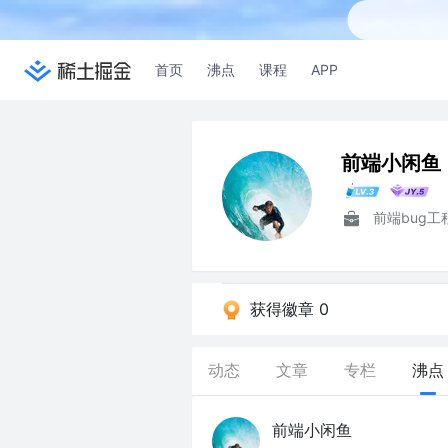
首页
沸点
课程
APP
前端小闲鱼
前端bug工
获得徽章 0
动态
文章
专栏
沸点
前端小闲鱼