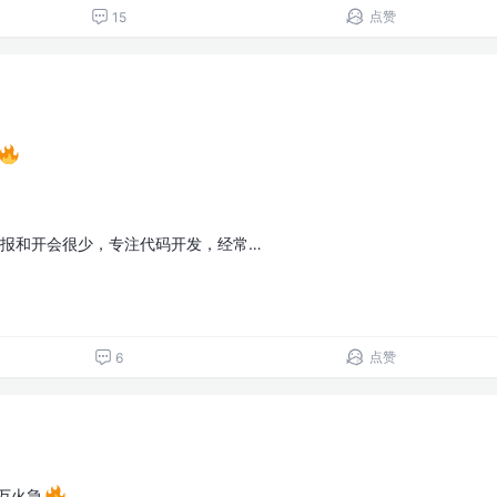
点赞
15
汇报和开会很少，专注代码开发，经常…
点赞
6
万火急