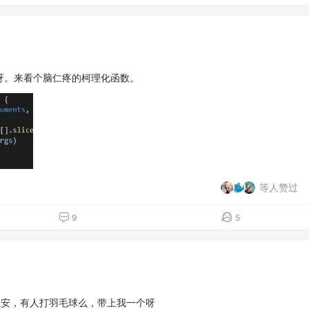
呀。来看个脑仁疼的柯理化函数。
等人赞过
9
5
宝安，有人打羽毛球么，带上我一个呀