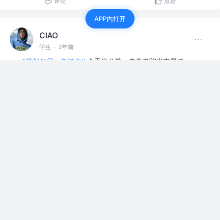
评论
点赞
APP内打开
CIAO
学生
·
2年前
#挑战每日一条沸点#
今天做公益，去养老院当志愿者
青训营-快乐出发
评论
点赞
CIAO
学生
·
2年前
#挑战每日一条沸点#
Day-12,今日学习javascript中的高
级轮播图，加油！
青训营-快乐出发
评论
点赞