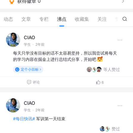
获得徽章 0
动态
文章
专栏
沸点
收藏集
关注
赞
49
CIAO
学生
·
2年前
每天只学没有目标的话不太容易坚持，所以我尝试将每天
的学习内容在掘金上进行总结式分享，开始吧
等人赞过
定个小目标
评论
6
CIAO
学生
·
2年前
#每日快讯#
军训第一天结束
赞过