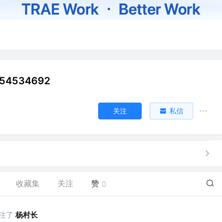
54534692
关注
私信
收藏集
关注
赞
0
注了
杨村长