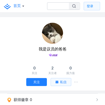
首页
登录
我是议员的爸爸
0
2
0
关注
关注者
掘力值
关注
私信
获得徽章 0