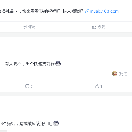
员礼品卡，快来看看TA的祝福吧! 快来领取吧
music.163.com
评论
点赞
巾，有人要不，出个快递费就行
赞过
2
1
，3个贴纸，这成绩应该还行吧