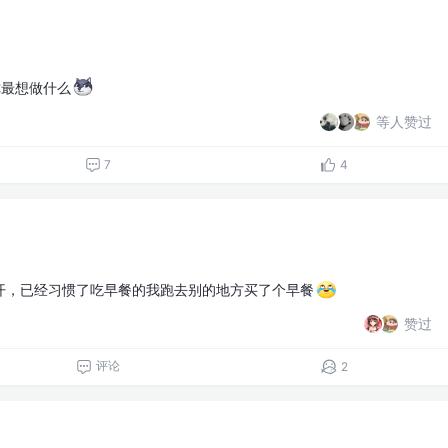
你最想做什么
等人赞过
7
4
开，已经习惯了吃早餐的我跑去别的地方买了个早餐
赞过
评论
2