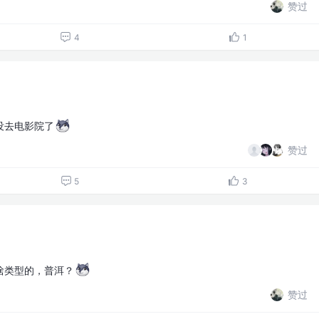
赞过
4
1
没去电影院了
赞过
5
3
啥类型的，普洱？
赞过