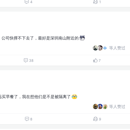
4
1
作了，公司快撑不下去了，最好是深圳南山附近的
等人赞过
38
7
远买早餐了，我在想他们是不是被隔离了
等人赞过
8
9