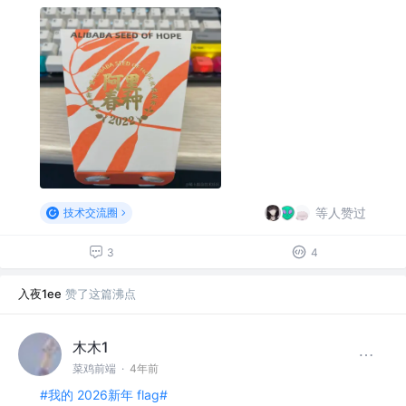
等人赞过
技术交流圈
3
4
入夜1ee
赞了这篇沸点
木木1
菜鸡前端
·
4年前
#我的 2026新年 flag#