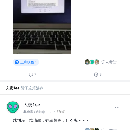
等人赞过
上班摸鱼
7
5
入夜1ee
赞了这篇沸点
入夜1ee
非典型前端 @alibaba
·
7年前
越到晚上越清醒，效率越高，什么鬼～～～