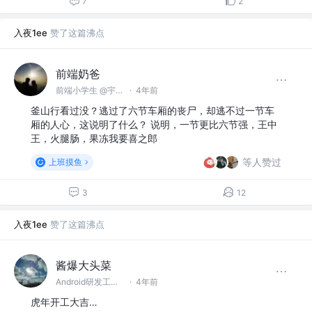
7
2
入夜1ee
赞了这篇沸点
前端奶爸
前端小学生 @宇宙无敌不加班有限责任公司
·
4年前
釜山行看过没？逃过了六节车厢的丧尸，却逃不过一节车
厢的人心，这说明了什么？ 说明，一节更比六节强，王中
王，火腿肠，果冻我要喜之郎
等人赞过
上班摸鱼
3
12
入夜1ee
赞了这篇沸点
酱爆大头菜
Android研发工程师 @阿里巴巴
·
4年前
虎年开工大吉…