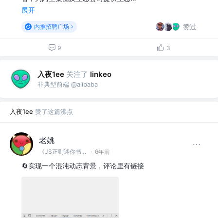
展开
赞过
内推招聘广场
9
3
入夜1ee
关注了
linkeo
非典型前端 @alibaba
入夜1ee
赞了这篇沸点
老姚
《JS正则迷你书》作者
·
6年前
🔄实现一个混沌动态背景，评论里有链接