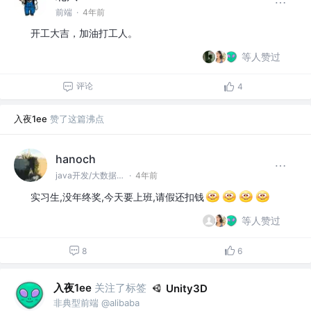
前端
·
4年前
开工大吉，加油打工人。
等人赞过
评论
4
入夜1ee
赞了这篇沸点
hanoch
java开发/大数据开发
·
4年前
实习生,没年终奖,今天要上班,请假还扣钱
等人赞过
8
6
入夜1ee
关注了标签
Unity3D
非典型前端 @alibaba