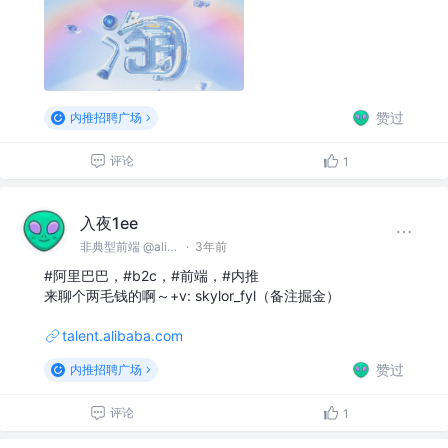
赞过
内推招聘广场
评论
1
入夜1ee
非典型前端 @alibaba
·
3年前
#阿里巴巴，#b2c，#前端，#内推
来聊个两毛钱的啊～+v: skylor_fyl（备注掘金）
talent.alibaba.com
赞过
内推招聘广场
评论
1