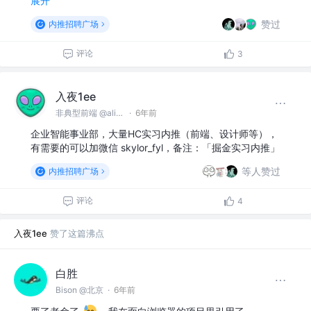
展开
赞过
内推招聘广场
评论
3
入夜1ee
非典型前端 @alibaba
·
6年前
企业智能事业部，大量HC实习内推（前端、设计师等），
有需要的可以加微信 skylor_fyl，备注：「掘金实习内推」
等人赞过
内推招聘广场
评论
4
入夜1ee
赞了这篇沸点
白胜
Bison @北京
·
6年前