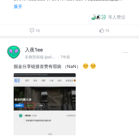
展开
等人赞过
10
15
入夜1ee
非典型前端 @alibaba
·
7年前
掘金分享链接首赞有瑕疵 （NaN）