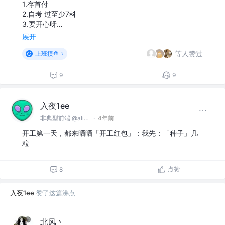
1.存首付
2.自考 过至少7科
3.要开心呀…
展开
等人赞过
上班摸鱼
9
9
入夜1ee
非典型前端 @alibaba
·
4年前
开工第一天，都来晒晒「开工红包」：我先：「种子」几
粒
点赞
8
入夜1ee
赞了这篇沸点
北风丶