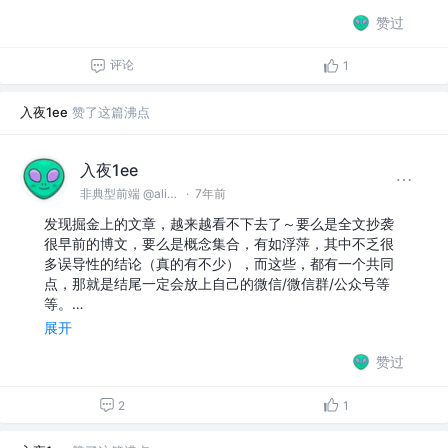
赞过
评论
1
入夜1ee
赞了这篇沸点
入夜1ee
非典型前端 @alibaba
·
7年前
发现掘金上的文章，越来越看不下去了～要么是全文抄袭
很早前的博文，要么是概念集合，有如浮萍，其中不乏很
多误导性的结论（真的有不少），而这些，都有一个共同
点，那就是结尾一定会放上自己的微信/微信群/公众号等
等。…
展开
赞过
2
1