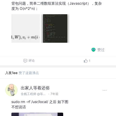
背包问题，简单二维数组算法实现（Javascript），复杂
度为 O(n*2^n)；
赞过
评论
1
入夜1ee
赞了这篇沸点
出家人等着还俗
全栈工程师 @等着自己去创建
·
7年前
sudo rm -rf /usr/local/ 之后 如下图
不想说话