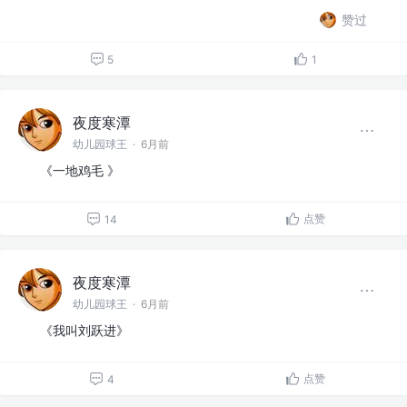
赞过
5
1
夜度寒潭
幼儿园球王
·
6月前
《一地鸡毛 》
点赞
14
夜度寒潭
幼儿园球王
·
6月前
《我叫刘跃进》
点赞
4