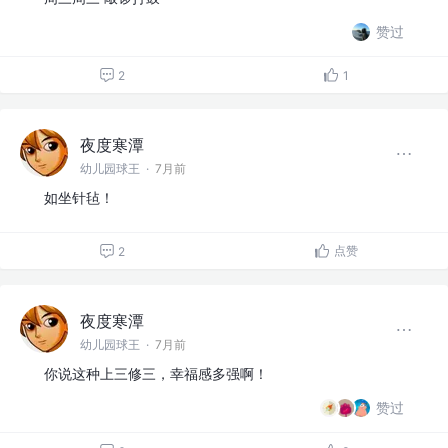
赞过
2
1
夜度寒潭
幼儿园球王
·
7月前
如坐针毡！
点赞
2
夜度寒潭
幼儿园球王
·
7月前
你说这种上三修三，幸福感多强啊！
赞过