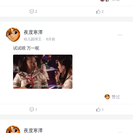
2
2
夜度寒潭
幼儿园球王
·
6月前
试试呗 万一呢
赞过
1
1
夜度寒潭