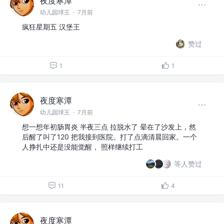
夜度寒潭
幼儿园球王
·
7月前
疯狂星期五 汉堡王
赞过
1
1
夜度寒潭
幼儿园球王
·
7月前
想一想年初肠胃炎 半夜三点 拉脱水了 晕在了沙发上，然
后醒了叫了120 把我接到医院。打了点滴清晨回家。一个
人挣扎中还是没能觉醒， 照样继续打工
等人赞过
11
4
夜度寒潭