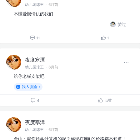
幼儿园球王
·
6月前
不懂爱恨情仇的我们
赞过
11
1
夜度寒潭
幼儿园球王
·
6月前
给你老板支架吧
我 & 掘金
点赞
4
夜度寒潭
幼儿园球王
·
6月前
金山：就你还学计算机的呢？你现在连ji 的价格都不知道！