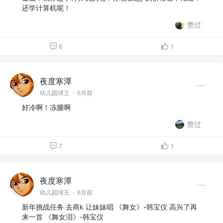
还学计算机呢！
赞过
6
1
夜度寒潭
幼儿园球王
·
6月前
好冷啊！冻腿啊
赞过
7
1
夜度寒潭
幼儿园球王
·
6月前
新年挑战任务 去商k 让妹妹唱 《舞女》-韩宝仪 高兴了再
来一首 《舞女泪》-韩宝仪