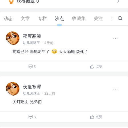
获得徽章 0
动态
文章
专栏
沸点
收藏集
关注
赞
945
夜度寒潭
幼儿园球王
·
4天前
前端已经 嗝屁两年了
天天嗝屁 烦死了
点赞
5
夜度寒潭
幼儿园球王
·
22天前
关灯吃面 兄弟们
点赞
6