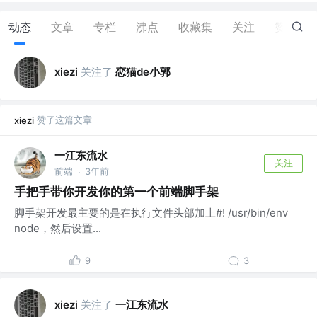
动态
文章
专栏
沸点
收藏集
关注
赞
2
关注了
恋猫de小郭
xiezi
赞了这篇文章
xiezi
一江东流水
关注
前端
3年前
·
手把手带你开发你的第一个前端脚手架
脚手架开发最主要的是在执行文件头部加上#! /usr/bin/env
node，然后设置...
9
3
关注了
一江东流水
xiezi