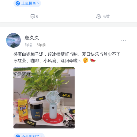
上班摸鱼
点赞
6
唐久久
前端
·
5年前
盛夏白瓷梅子汤，碎冰撞壁叮当响。夏日快乐当然少不了
冰红茶、咖啡、小风扇、遮阳伞啦～
今天学到了