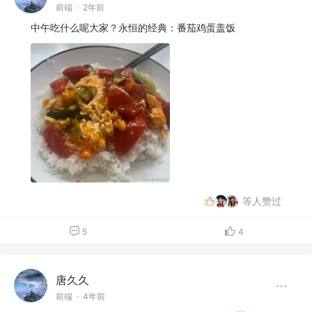
前端
·
2年前
中午吃什么呢大家？永恒的经典：番茄鸡蛋盖饭
等人赞过
5
4
唐久久
前端
·
4年前