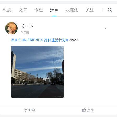
动态
文章
专栏
沸点
收藏集
关注
赞
2
咬一下
3年前
#JUEJIN FRIENDS 好好生活计划#
day21
评论
点赞