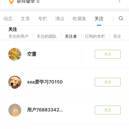
获得徽章 0
动态
文章
专栏
沸点
收藏集
关注
赞
8
关注
关注的用户
关注的团队
关注者
订阅的专栏
关注标
空靈
关注
sea爱学习70150
关注
用户7688334279361
关注