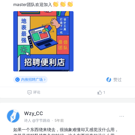
master团队欢迎加入
赞过
内推招聘广场
评论
1
Wzy_CC
诗人 @字节跳动
·
5年前
如果一个东西绕来绕去，很抽象难懂却又感觉没什么用，