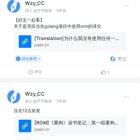
Wzy_CC
诗人 @字节跳动
·
5年前
【好文一起看】
关于是否应当在golang项目中使用orm的译文
[Translation]为什么我没有使用任何一种Go ORMs 1/7｜Go主题月
juejin.cn
赞过
好文推荐
评论
1
Wzy_CC
诗人 @字节跳动
·
5年前
压在12点前发
[ROM]《重构》读书笔记：第一组重构｜Go主题月
juejin.cn