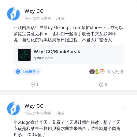
Wzy_CC
诗人 @字节跳动
·
5年前
互联网黑话生成器by Golang，xdm帮忙star一下，亦可以
多提宝贵意见和pr，让我们一起着手改善中文互联网环
境，自动化撰写黑话周报日报过程，不当大厂谜语人
Wzy-CC/BlackSpeak
github.com
等人赞过
上班摸鱼
1
8
Wzy_CC
诗人 @字节跳动
·
5年前
小米logo宣传半天，又看了半天设计师的解读；想了半天
应该是和苹果一样用贝塞尔曲线来贴合，结果就是个圆角
矩形。200w值了