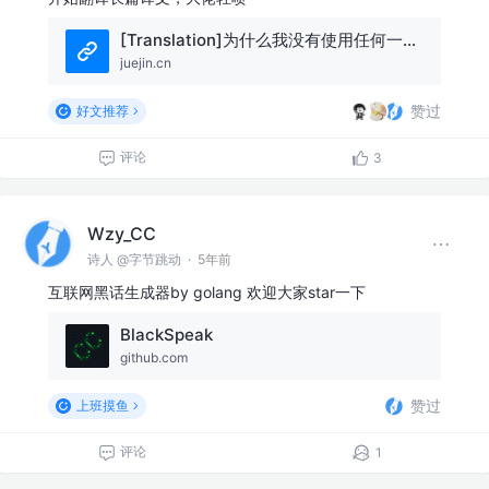
[Translation]为什么我没有使用任何一种Go ORMs 1/7｜Go主题月
juejin.cn
赞过
好文推荐
评论
3
Wzy_CC
诗人 @字节跳动
·
5年前
互联网黑话生成器by golang 欢迎大家star一下
BlackSpeak
github.com
赞过
上班摸鱼
评论
1