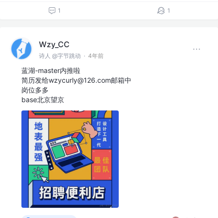
1
1
Wzy_CC
诗人 @字节跳动
·
4年前
蓝湖-master内推啦
简历发给wzycurly@126.com邮箱中
岗位多多
base北京望京