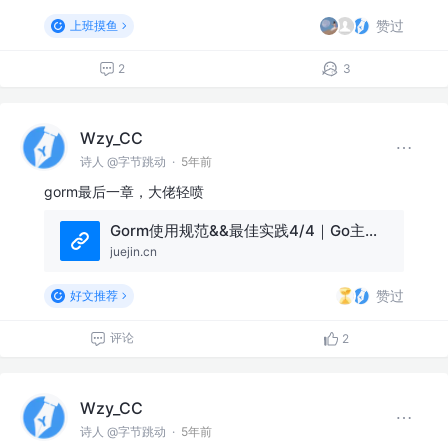
赞过
上班摸鱼
2
3
Wzy_CC
诗人 @字节跳动
·
5年前
gorm最后一章，大佬轻喷
Gorm使用规范&&最佳实践4/4｜Go主题月
juejin.cn
赞过
好文推荐
评论
2
Wzy_CC
诗人 @字节跳动
·
5年前