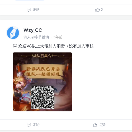
评论
2
Wzy_CC
诗人 @字节跳动
·
5年前
￼ 欢迎V8以上大佬加入消费（没有加入审核
评论
点赞