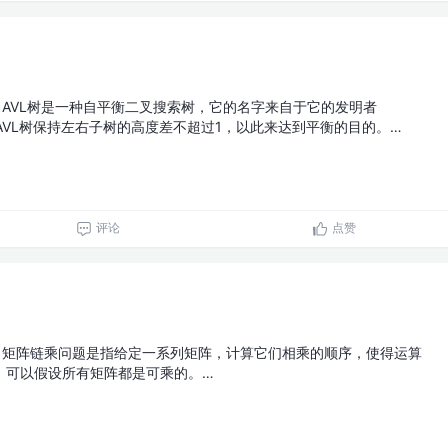
AVL树是一种自平衡二叉搜索树，它的名字来自于它的发明者
andis。AVL树保持左右子树的高度差不超过1，以此来达到平衡的目的。…
评论
点赞
矩阵链乘问题是指给定一系列矩阵，计算它们相乘的顺序，使得运算
，可以假设所有矩阵都是可乘的。…