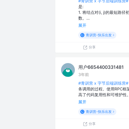
#青训营 x 字节后端训练营#
是:
1. 将结点对(i, j)的
数。…
展开
青训营-快乐出发
分享
用户6654400331481
3年前
#青训营 x 字节后端训练营#
务调用的过程。使用RPC
高了代码复用性和可维护性
展开
青训营-快乐出发
分享