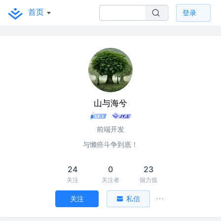
首页
登录
山与海兮
前端开发
与懒癌斗争到底！
24
0
23
关注
关注者
掘力值
关注
私信