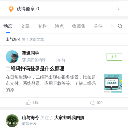
获得徽章 0
动态
文章
专栏
沸点
收藏集
关注
赞
11
山与海兮
赞了这篇文章
望道同学
关注
🏆 美团签约骑手 @.
5年前
·
二维码扫码登录是什么原理
在日常生活中，二维码出现在很多场景，比如超
市支付、系统登录、应用下载等等。了解二维码
的原...
1.1k
109
山与海兮
关注了
大家都叫我四姨
前端开发