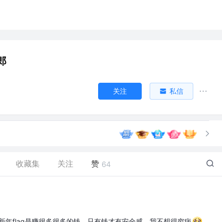
郎
关注
私信
收藏集
关注
赞
64
新年flag是赚很多很多的钱，只有钱才有安全感，我不想得穷病