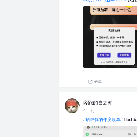
分享
奔跑的喜之郎
4年前
#晒晒你的年度歌单#
flas