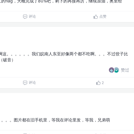
的flag，大概完成了80%吧，剩下的再接再厉，继续加油，奥里给
评论
点赞
啊这。。。。。。我们皖南人东至好像两个都不吃啊。。。不过饺子比
！（破音）
赞过
评论
2
。。。。图片都在旧手机里，等我在评论里发，等我，兄弟萌