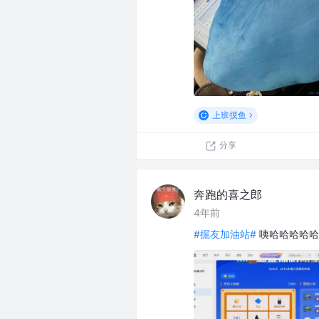
上班摸鱼
分享
奔跑的喜之郎
4年前
#掘友加油站#
咦哈哈哈哈哈