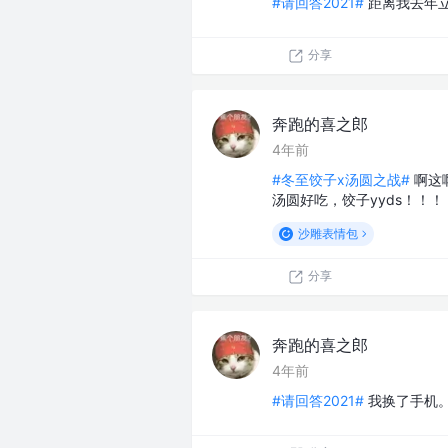
#请回答2021#
距离我去年立
分享
奔跑的喜之郎
4年前
#冬至饺子x汤圆之战#
啊这
汤圆好吃，饺子yyds！！
沙雕表情包
分享
奔跑的喜之郎
4年前
#请回答2021#
我换了手机