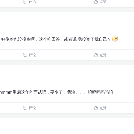
评论
点赞
好像啥也没投资啊，这个咋回答，或者说 我投资了我自己？
评论
点赞
mmmm重启这年的面试吧，要少了，我淦。。。呜呜呜呜呜呜
评论
点赞