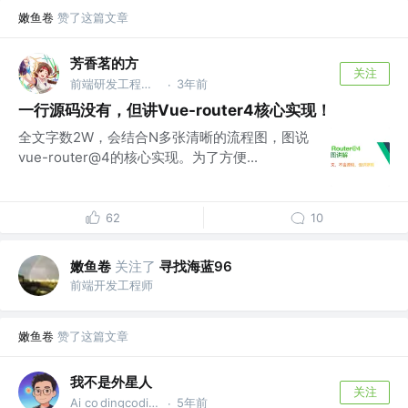
嫩鱼卷
赞了这篇文章
芳香茗的方
关注
前端研发工程师 @小米汽车
3年前
·
一行源码没有，但讲Vue-router4核心实现！
全文字数2W，会结合N多张清晰的流程图，图说
vue-router@4的核心实现。为了方便...
62
10
嫩鱼卷
关注了
寻找海蓝96
前端开发工程师
嫩鱼卷
赞了这篇文章
我不是外星人
关注
Ai co dingcoding @攻粽：外星人AI进化录
5年前
·