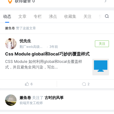
获得徽章 0
动态
文章
专栏
沸点
收藏集
关注
赞
49
嫩鱼卷
赞了这篇文章
忧先生
关注
鹅厂web高级研发
3年前
·
Css Module global和local巧妙的覆盖样式
CSS Module 如何利用global和local去覆盖样
式，并且避免全局污染，写出...
6
2
嫩鱼卷
关注了
古时的风筝
前端开发工程师