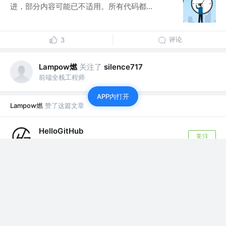
进，部分内容可能已不适用。所有代码都...
评论
3
Lampow燃
关注了
silence717
前端全栈工程师
APP内打开
Lampow燃
赞了这篇文章
HelloGitHub
关注
@公众号：HelloGitHub
5年前
·
超简单的网站暗黑模式，它真的超简单！
暗黑模式是网站颇受欢迎的功能，用 HTML、
CSS、JS 即可实现。但为什么你没有在你的...
79
98