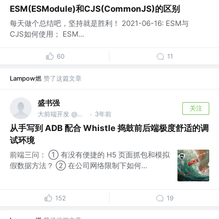
ESM(ESModule)和CJS(CommonJS)的区别
每天做个总结吧，坚持就是胜利！ 2021-06-16: ESM与
CJS如何使用； ESM...
60
11
Lampow燃
赞了这篇文章
盛书强
关注
大前端开发 @双盛公司
3年前
·
从手写到 ADB 配合 Whistle 捣鼓前后端极度舒适的调
试环境
前端三问： ① 有没有便捷的 H5 页面抓包和模拟
假数据方法？ ② 在公司网络限制下如何...
152
19