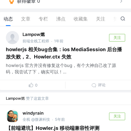
获得徽章 0
动态
文章
专栏
沸点
收藏集
关注
赞
14
Lampow燃
关注
前端全栈工程师
1年前
·
howlerjs 相关bug合集：ios MediaSession 后台播
放失败，2、Howler.ctx 失效
howlerjs 官方并没有修复这个bug，有个大神自己改了源
码，我尝试了下，确实可以！...
评论
0
Lampow燃
赞了这篇文章
windyrain
关注
全栈 @微谏科技
5年前
·
【前端避坑】Howler.js 移动端兼容性评测