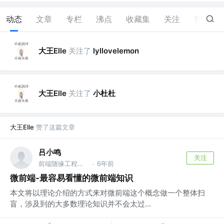
动态
文章
专栏
沸点
收藏集
关注
赞
1
大王Elle
关注了
lyllovelemon
大王Elle
关注了
小杜杜
大王Elle
赞了这篇文章
吕小鸣
关注
前端随缘工程师 公众号: 吕小鸣Developer @ 郑州
6年前
·
微前端-最容易看懂的微前端知识
本文将以理论介绍的方式来对微前端这个概念做一个整体扫
盲，涉及到的大多数理论知识并不会太过...