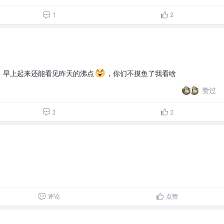
1
2
，早上起来还能看见昨天的沸点
，你们不摸鱼了我看啥
赞过
2
2
评论
点赞