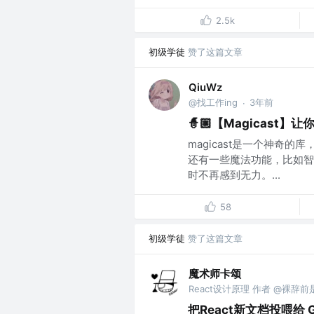
2.5k
初级学徒
赞了这篇文章
QiuWz
@找工作ing
3年前
·
🧙🏼【Magicast
magicast是一个神奇的
还有一些魔法功能，比如智
时不再感到无力。...
58
初级学徒
赞了这篇文章
魔术师卡颂
React设计原理 作者 @裸辞
把React新文档投喂给 GP