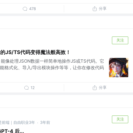
分享
478
关注
】让你的JS/TS代码变得魔法般高效！
库，能像处理JSON数据一样简单地操作JS或TS代码。它
能格式化、导入/导出模块操作等等，让你在修改代码
分享
12
关注
前是前端｜自由职业3年
3年前
·
T-4 后...