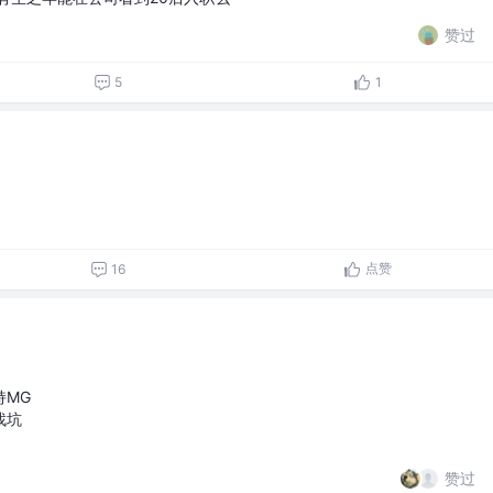
赞过
5
1
点赞
16
持MG
找坑
赞过