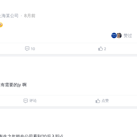
@上海某公司
·
8月前
赞过
10
2
需要的jy 啊
评论
点赞
有生之年能在公司看到20后入职么