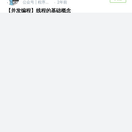
公众号 | 程序员波特
2年前
·
【并发编程】线程的基础概念
一、基础概念 1.1 进程与线程A 什么是进程？ 进程是指运行
中的程序。 比如我们使用钉...
评论
1
程序员波特
关注
公众号 | 程序员波特
2年前
·
Java中单体应用锁的局限性&分布式锁
互联网系统架构的演进 在互联网系统发展之初，系统比较
简单，消耗资源小，用户访问量也比较少...
评论
0
程序员波特
关注
公众号 | 程序员波特
2年前
·
Java中锁的解决方案