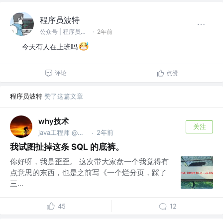
程序员波特
公众号 | 程序员波特
·
2年前
今天有人在上班吗
评论
点赞
程序员波特
赞了这篇文章
why技术
关注
java工程师 @公众号【why技术】
2年前
·
我试图扯掉这条 SQL 的底裤。
你好呀，我是歪歪。 这次带大家盘一个我觉得有
点意思的东西，也是之前写《一个烂分页，踩了
三...
45
12