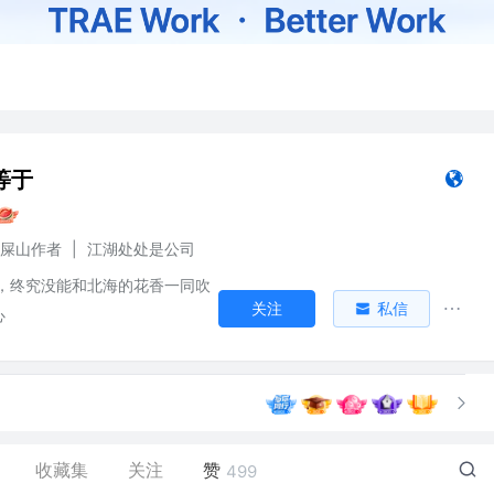
等于
A屎山作者
|
江湖处处是公司
，终究没能和北海的花香一同吹
关注
私信
心
收藏集
关注
赞
499