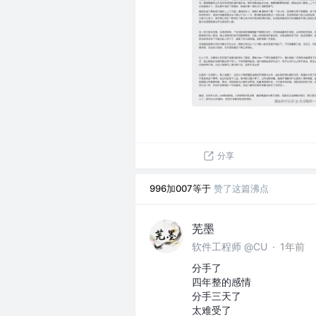
分享
996加007等于
赞了这篇沸点
芜墨
软件工程师 @CU
·
1年前
分手了
四年整的感情
分手三天了
太难受了