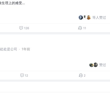
致生理上的难受…
等人赞过
126
11
湖处处是公司
·
1年前
赞过
12
2