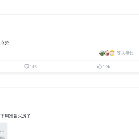
随点赞
等人赞过
146
1.0k
，下周准备买房了