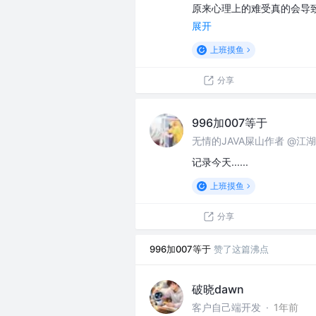
原来心理上的难受真的会导
展开
上班摸鱼
分享
996加007等于
无情的JAVA屎山作者 @江
记录今天......
上班摸鱼
分享
996加007等于
赞了这篇沸点
破晓dawn
客户自己端开发
·
1年前