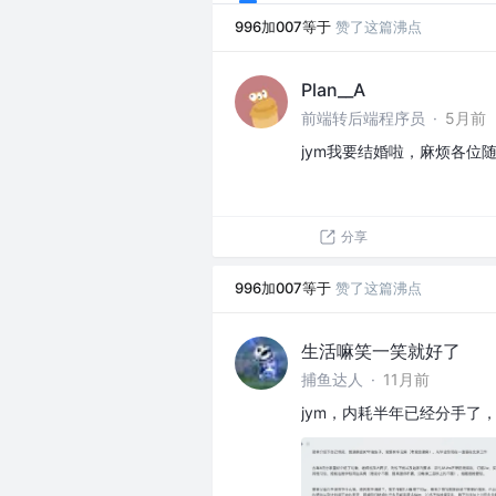
996加007等于
赞了这篇沸点
Plan__A
前端转后端程序员
·
5月前
jym我要结婚啦，麻烦各位
分享
996加007等于
赞了这篇沸点
生活嘛笑一笑就好了
捕鱼达人
·
11月前
jym，内耗半年已经分手了