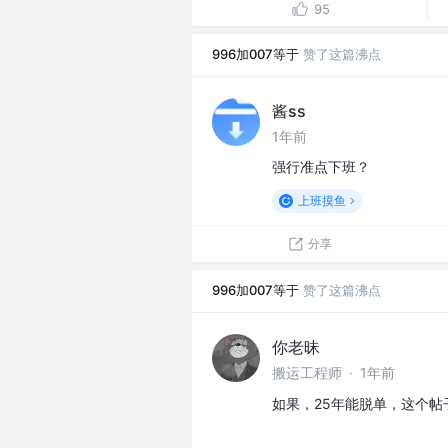
95
996加007等于
赞了这篇沸点
酱ss
1年前
强行准点下班？
上班摸鱼
分享
996加007等于
赞了这篇沸点
你老昧
搬运工程师
·
1年前
如果，25年能脱单，这个帖