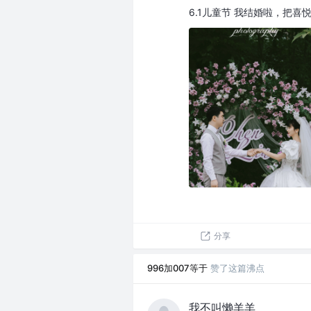
6.1儿童节 我结婚啦，把喜
分享
996加007等于
赞了这篇沸点
我不叫懒羊羊