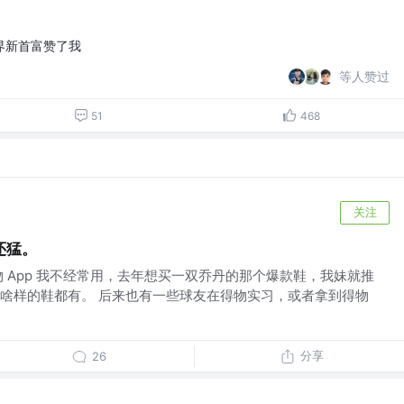
界新首富赞了我
等人赞过
51
468
关注
还猛。
 App 我不经常用，去年想买一双乔丹的那个爆款鞋，我妹就推
啥样的鞋都有。 后来也有一些球友在得物实习，或者拿到得物
分享
26