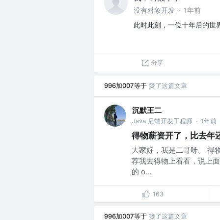
没有对象开发
·
1年前
此时此刻，一位十年后的世
分享
996加007等于
赞了这篇文章
沉默王二
Java 后端开发工程师
1年前
·
得物薪资开了，比去年
大家好，我是二哥呀。 得物
荐我去得物上看看，说上面
的 o...
163
996加007等于
赞了这篇文章