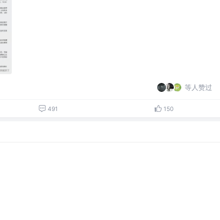
等人赞过
491
150