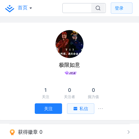
首页
登录
极限如意
1
0
0
关注
关注者
掘力值
关注
私信
获得徽章 0