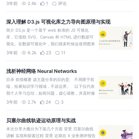
3年前
2.4k
1
评论
深入理解 D3.js 可视化库之力导向图原理与实现
简介 D3.js 是一个基于 web 标准的 JS 可视化
库，它借助 SVG、Canvas 和 HTML 进行数据可
视化。在数据可视化中，我们很多时候会使用图来
表达数据中所蕴含的信息，图方便让我们清晰
3年前
6.2k
23
11
浅析神经网络 Neural Networks
目录 前情概要 该主题分享的目的是: 不局限于前
端，拓展知识学习领域，不设边界。 以下仅代表
我个人学习总结，如有问题，虚心请教，并及时修
正。 另外本次分享不会有大段大段代码，主要是理
3年前
2.7k
24
3
解为什么这
贝塞尔曲线轨迹运动原理与实战
本次分享大概分为下面几个方面 背景 贝塞尔曲线
讲解 实现和探索过程 背景 近期在 X 业务测评报告