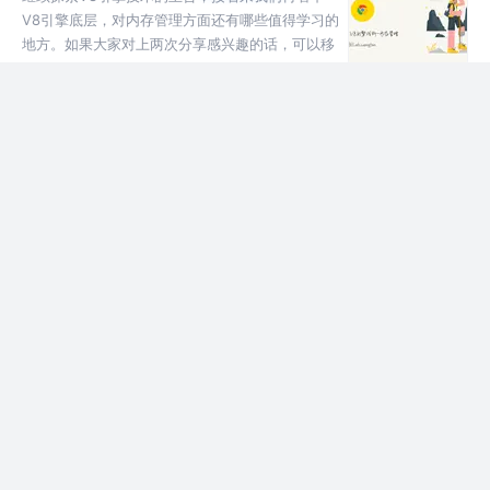
V8引擎底层，对内存管理方面还有哪些值得学习的
地方。如果大家对上两次分享感兴趣的话，可以移
步到： Google V8引擎浅析 Google V8引擎浅析-
4年前
2.6k
21
5
面
浅析eslint原理
在前端开发过程中，eslint规范已经成为必不可少
的一环，我们需要eslint来保证代码规范，相对统
一同学们的代码风格，不然就会出现所有同学都随
意引入自己偏好的风格或者规范，让所有人一起分
4年前
1.9k
12
1
担引入规范的
最小编译器the-super-tiny-compiler
阅读完本文，可以收获如下内容： 较为系统的了解
编译器基本工作流程和原理 了解一种设计模式——
访问者模式 前言 在日常前端开发中，经常使用
ES6+语法，但碍于用户使用的浏览器各不相同，
4年前
2.2k
10
1
新语法在旧版本浏览
Web组件构建库-Lit