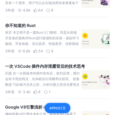
页有一个需求，用户可以左右拖动滑块来查看各个
等级的信息。 在之前的野种中是通过切换图片的方
3年前
4.8k
64
8
式，会有卡顿
你不知道的 Rust
前言 本文档不是一篇Rust入门教程，而是从前端
开发者的视角对Rust进行较感性的杂谈：诸如学习
曲线、开发体验、语法差异、性能差异、优势领域
等细节会被讨论到。通过这种横向的对比，有助于
3年前
8.8k
54
9
我们进一步了解：
一次 VSCode 插件内存泄露背后的技术思考
问题 在一次新版本的插件发布后，收到反馈，偶尔
会有卡死的情况，在休眠后出现概率比较高。 收集
数据 巧妇难为无米之炊，分析问题之前首先要有足
够的数据。遇到性能问题，可以从先从内存入手，
3年前
3.4k
8
1
分析内存的工具有很
Google V8引擎浅析-内存管理
APP内打开
继续探索V8引擎技术的主旨，接着来我们再看下