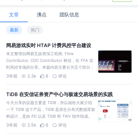
文章
沸点
团队信息
最新
热门
​网易游戏实时 HTAP 计费风控平台建设
本文整理自网易互娱资深工程师, Flink
Contributor, CDC Contributor 林佳，在 FFA 实
时风控专场的分享。本篇内容主要分为五个部分：
实时风控业务会话 会话关联的 F
3年前
2.3k
6
评论
TiDB 在安信证券资产中心与极速交易场景的实践
今天分享的议题主要是 TiDB，所以就给大家介绍
一下 TiDB 这个产品，TiDB 是原生分布式数据库架
构设计，是由 PD 以及 TiDB 和 TiKV 组件组成。
PD 层主要是作为数据调度、事务调度
3年前
2.5k
6
评论