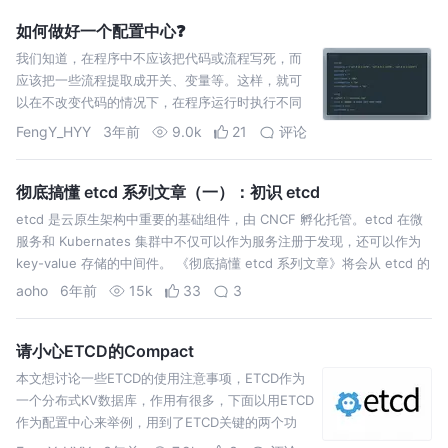
如何做好一个配置中心❓
我们知道，在程序中不应该把代码或流程写死，而
应该把一些流程提取成开关、变量等。这样，就可
以在不改变代码的情况下，在程序运行时执行不同
的功能。这些开关、变量的集合一般放在一个或者
FengY_HYY
3年前
9.0k
21
评论
多个文件里，称之为配置文
彻底搞懂 etcd 系列文章（一）：初识 etcd
etcd 是云原生架构中重要的基础组件，由 CNCF 孵化托管。etcd 在微
服务和 Kubernates 集群中不仅可以作为服务注册于发现，还可以作为
key-value 存储的中间件。 《彻底搞懂 etcd 系列文章》将会从 etcd 的
基本功能实践、API 接口、实现原理…
aoho
6年前
15k
33
3
请小心ETCD的Compact
本文想讨论一些ETCD的使用注意事项，ETCD作为
一个分布式KV数据库，作用有很多，下面以用ETCD
作为配置中心来举例，用到了ETCD关键的两个功
能：Watch和Revision。Watch可以实时推