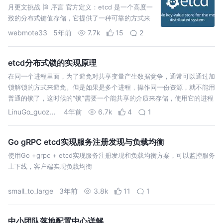
月更文挑战 🎏 序言 官方定义：etcd 是一个高度一
致的分布式键值存储，它提供了一种可靠的方式来
存储需要由分布式系统或机器集群访问的数据。它
webmote33
5年前
7.7k
15
2
可以优雅地
etcd分布式锁的实现原理
在同一个进程里面，为了避免对共享变量产生数据竞争，通常可以通过加
锁解锁的方式来避免。但是如果是多个进程，操作同一份资源，就不能用
普通的锁了，这时候的“锁”需要一个能共享的介质来存储，使用它的进程
可以通
LinuGo_guozhao
4年前
6.7k
4
1
Go gRPC etcd实现服务注册发现与负载均衡
使用Go +grpc + etcd实现服务注册发现和负载均衡方案，可以监控服务
上下线，客户端实现负载均衡
small_to_large
3年前
3.8k
11
1
中小团队落地配置中心详解