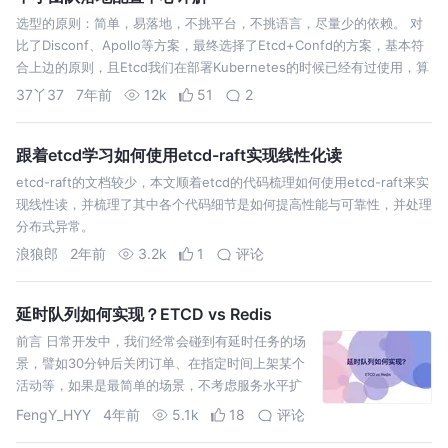
选型的原则：简单，易落地，不挑平台，不挑语言，尽量少的依赖。 对
比了Disconf、Apollo等方案，最终选择了Etcd+Confd的方案，基本符
合上边的原则，且Etcd我们在部署Kubernetes的时候已经有过使用，算
是轻车熟路。 怎么确认Client端配置文件更新成功了…
37丫37
7年前
12k
51
2
跟着etcd学习如何使用etcd-raft实现线性化读
etcd-raft的文档较少，本文顺着etcd的代码梳理如何使用etcd-raft来实
现线性读，并梳理了其中各个代码细节是如何提高性能与可靠性，并处理
分布式异常。
浪狼郎
2年前
3.2k
1
评论
延时队列如何实现？ETCD vs Redis
前言 日常开发中，我们经常会碰到有延时任务的场
景，譬如30分钟后关闭订单、在指定时间上架某个
活动等，如果是最简单的场景，不考虑服务水平扩
容、服务宕机等因素，可能内部用
FengY_HYY
4年前
5.1k
18
评论