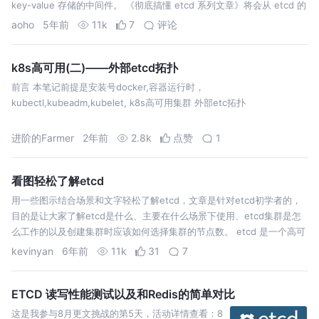
key-value 存储的中间件。 《彻底搞懂 etcd 系列文章》将会从 etcd 的
基本功能实践、API 接口、实现原理…
aoho
5年前
11k
7
评论
k8s高可用(二)——外部etcd拓扑
前言 本笔记前提是安装号docker,容器运行时，
kubectl,kubeadm,kubelet, k8s高可用集群 外部etc拓扑
进阶的Farmer
2年前
2.8k
点赞
1
看图轻松了解etcd
用一些图示结合场景和文字轻松了解etcd，文章是针对etcd初学者的，
目的是让大家了解etcd是什么、主要在什么场景下使用、etcd集群是怎
么工作的以及创建集群时应该如何选择集群的节点数。 etcd 是一个高可
用强一致性的键值仓库在很多分布式系统架构中得到了广泛的应用，其最
kevinyan
6年前
11k
31
7
经典…
ETCD 读写性能测试以及和Redis的简单对比
这是我参与8月更文挑战的第5天，活动详情查看：8