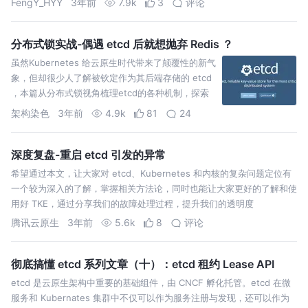
FengY_HYY
3年前
7.9k
3
评论
分布式锁实战-偶遇 etcd 后就想抛弃 Redis ？
虽然Kubernetes 给云原生时代带来了颠覆性的新气
象，但却很少人了解被钦定作为其后端存储的 etcd
，本篇从分布式锁视角梳理etcd的各种机制，探索
基于etcd的锁实现为何如此优雅。
架构染色
3年前
4.9k
81
24
深度复盘-重启 etcd 引发的异常
希望通过本文，让大家对 etcd、Kubernetes 和内核的复杂问题定位有
一个较为深入的了解，掌握相关方法论，同时也能让大家更好的了解和使
用好 TKE，通过分享我们的故障处理过程，提升我们的透明度
腾讯云原生
3年前
5.6k
8
评论
彻底搞懂 etcd 系列文章（十）：etcd 租约 Lease API
etcd 是云原生架构中重要的基础组件，由 CNCF 孵化托管。etcd 在微
服务和 Kubernates 集群中不仅可以作为服务注册与发现，还可以作为