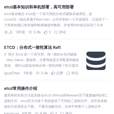
etcd基本知识和单机部署，高可用部署
etcd基本概念 etcd是一个高可用的分布式键值存储系统，是
CoreOS（现在隶属于Red Hat）公司开发的一个开源项目。它提供了一
个简单的接口来存储和检索键值对数据，并使用Raft协议实现了分布
冰_点
3年前
3.9k
3
评论
ETCD：分布式一致性算法 Raft
0. 简介 Etcd 是一个高可用、强一致的分布式键值
（Key-Value）数据库，主要用途是共享配置和服务
发现。 那Etcd是如何保证强一致性的呢？昨天面试
就被问到这个问题，当时没有答上来，就很尴尬
IguoChan
3年前
3.4k
点赞
评论
etcd常用操作介绍
最简单的安装方法是直接去etcd GitHub的Release页下载预编译好的二
进制文件。etcd官方为各个系统提供了不同的二进制文件，供开发者根
据自己的系统去下载。 下载完成解压后，目录中有两个二进制文件，
etcd以及etcdctl。其中etcd就是运行etcd服务的二进制文…
kevinyan
6年前
9.8k
7
评论