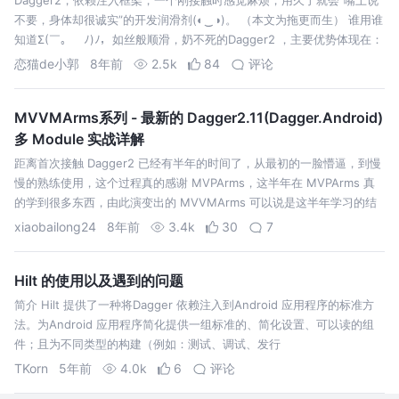
Dagger2，依赖注入框架，一个刚接触时感觉麻烦，用久了就会“嘴上说
不要，身体却很诚实”的开发润滑剂(◐‿◑)。 （本文为拖更而生） 谁用谁
知道Σ(￣。￣ﾉ)ﾉ，如丝般顺滑，奶不死的Dagger2 ，主要优势体现在：
解决项目中多实例依赖创建问题，如：new A(new B(…
恋猫de小郭
8年前
2.5k
84
评论
MVVMArms系列 - 最新的 Dagger2.11(Dagger.Android)
多 Module 实战详解
距离首次接触 Dagger2 已经有半年的时间了，从最初的一脸懵逼，到慢
慢的熟练使用，这个过程真的感谢 MVPArms，这半年在 MVPArms 真
的学到很多东西，由此演变出的 MVVMArms 可以说是这半年学习的结
晶。其中在构建 MVVMArms 的过程中，采用了最新的 D…
xiaobailong24
8年前
3.4k
30
7
Hilt 的使用以及遇到的问题
简介 Hilt 提供了一种将Dagger 依赖注入到Android 应用程序的标准方
法。为Android 应用程序简化提供一组标准的、简化设置、可以读的组
件；且为不同类型的构建（例如：测试、调试、发行
TKorn
5年前
4.0k
6
评论