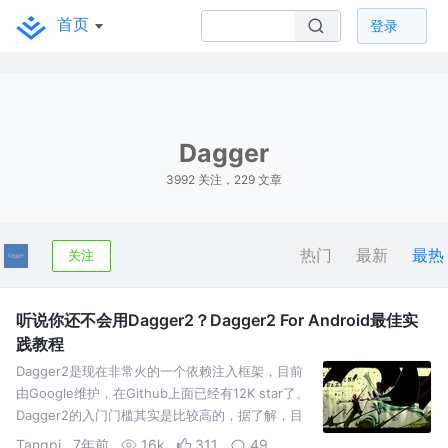
首页
登录
Dagger
3992 关注，229 文章
热门
最新
最热
关注
听说你还不会用Dagger2？Dagger2 For Android最佳实
践教程
Dagger2是现在非常火的一个依赖注入框架，目前
由Google维护，在Github上面已经有12K star了。
Dagger2的入门门槛其实是比较高的，据了解，目
前有很多Android工程师对Dagger2还不甚了解，没
Tangpj
7年前
16k
311
49