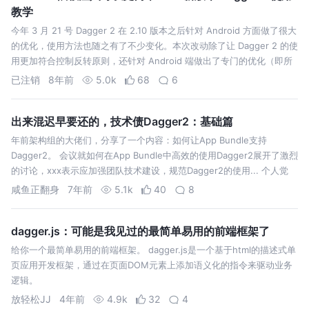
教学
今年 3 月 21 号 Dagger 2 在 2.10 版本之后针对 Android 方面做了很大
的优化，使用方法也随之有了不少变化。本次改动除了让 Dagger 2 的使
用更加符合控制反转原则，还针对 Android 端做出了专门的优化（即所
谓 dagger.android）…
已注销
8年前
5.0k
68
6
出来混迟早要还的，技术债Dagger2：基础篇
年前架构组的大佬们，分享了一个内容：如何让App Bundle支持
Dagger2。 会议就如何在App Bundle中高效的使用Dagger2展开了激烈
的讨论，xxx表示应加强团队技术建设，规范Dagger2的使用... 个人觉
得，开始一个新技术的学习。前提是弄清楚这个技术会为…
咸鱼正翻身
7年前
5.1k
40
8
dagger.js：可能是我见过的最简单易用的前端框架了
给你一个最简单易用的前端框架。 dagger.js是一个基于html的描述式单
页应用开发框架，通过在页面DOM元素上添加语义化的指令来驱动业务
逻辑。
放轻松JJ
4年前
4.9k
32
4