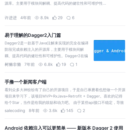
源库。主要用于模块间解耦、提高代码的健壮性和可维护性...
许进进
4年前
8.9k
29
6
易于理解的Dagger2入门篇
Dagger2是一款基于Java注解来实现的完全在编译
阶段完成依赖注入的开源库，主要用于模块间解
耦、提高代码的健壮性和可维护性。Dagger2在编
译阶段通过apt利用Java注解自动生成Java代码，然
树獭非懒
7年前
6.8k
19
1
后结合手写的代码来自动帮我们完成依赖注入的工
作。 你可以先简单的理解Dagg…
手撸一个新闻客户端
看到众多大神纷纷有了自己的开源项目，于是自己琢磨着也想做一个开源
项目来学习下，该项目MVP+RxJava+Retrofit + Dagger。喜欢的记得
给个Star，当作是给我的鼓励和动力吧。 由于某些api接口不稳定，导致
有些页面上的数据无法显示，尽请谅解。不过还是不影响学习…
salecoding
8年前
3.6k
145
2
Android 依赖注入可以更简单 —— 新版本 Dagger 2 使用