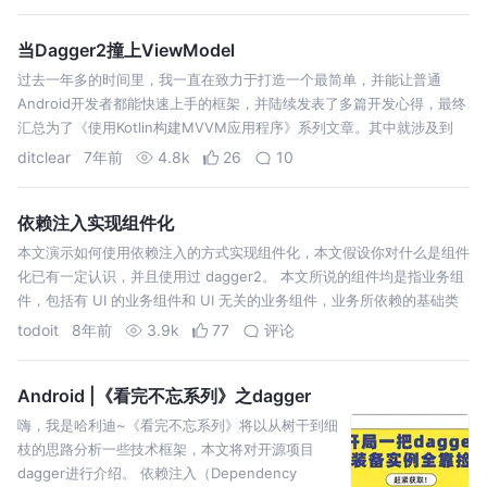
当Dagger2撞上ViewModel
过去一年多的时间里，我一直在致力于打造一个最简单，并能让普通
Android开发者都能快速上手的框架，并陆续发表了多篇开发心得，最终
汇总为了《使用Kotlin构建MVVM应用程序》系列文章。其中就涉及到
Dagger2和ViewModel的使用，这两者之间的碰撞令我想到了另一种十
ditclear
7年前
4.8k
26
10
分…
依赖注入实现组件化
本文演示如何使用依赖注入的方式实现组件化，本文假设你对什么是组件
化已有一定认识，并且使用过 dagger2。 本文所说的组件均是指业务组
件，包括有 UI 的业务组件和 UI 无关的业务组件，业务所依赖的基础类
库均是指类库，包括第三方的和公司内部的。 为了方便演示，本文所有
todoit
8年前
3.9k
77
评论
的组件…
Android |《看完不忘系列》之dagger
嗨，我是哈利迪~《看完不忘系列》将以从树干到细
枝的思路分析一些技术框架，本文将对开源项目
dagger进行介绍。 依赖注入（Dependency