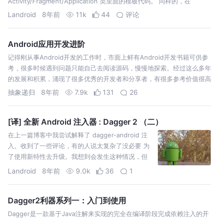
Activity/Fragment/Application 类里面的模板代码。 同样的，在
dagger 的…
Landroid
8年前
11k
44
评论
Android应用开发进阶
记得刚从事Android开发的工作时，市面上鲜有Android开发书籍可供参
考，很多时候遇到问题只能自己去阅读源码，慢慢地探索。经过这么多年
的发展和积累，涌现了很多优秀的开发者和分享者，有很多参考价值很高
的入门和进阶的书籍，推动了国内Android开发者技术水平的提升，
抽象递归
8年前
7.9k
131
26
《And…
[译] 全新 Android 注入器 : Dagger 2 （二）
在上一篇博客中我尝试解释了 dagger-android 注
入。收到了一些评论，有的人说太复杂了没必要 为
了使用新特性去升级。我想到会发生这种情况，但
我还是觉得有必要去解释dagger在幕后所做的工
Landroid
8年前
9.0k
36
1
作。在阅读这篇博客之前 我强烈建议先阅读第一篇
博客。本文中我会使用 **_@Co…
Dagger2利器系列一：入门到使用
Dagger是一款基于Java注解来实现的完全在编译阶段完成依赖注入的开