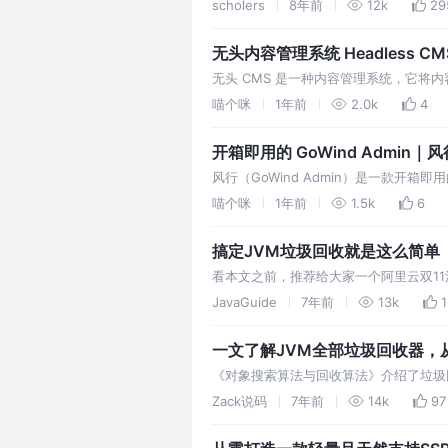
的owner。经过618大促之后，和运
scholers
8年前
12k
29
无头内容管理系统 Headless CM
无头 CMS 是一种内容管理系统，它将
需要在 Web、移动和数字媒体平台上重
喵个咪
1年前
2.0k
4
开箱即用的 GoWind Admi
风行（GoWind Admin）是一款开箱
喵个咪
1年前
1.5k
6
搞定JVM垃圾回收就是这么简单
看本文之前，推荐给大家一个阿里云双1
如果觉得这单纯是广告的话，你可以直接
JavaGuide
7年前
13k
一文了解JVM全部垃圾回收器，从Se
《对象搜索算法与回收算法》介绍了垃圾
都是采用分代收集的，不同的区域用不同的收集器
Zack说码
7年前
14k
97