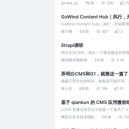
收集器 G1有这个模式 针对不同的垃圾收集
pjmike_pj
7年前
28k
7
GoWind Content Hub
GoWind Content Hub｜风行，开
喵个咪
4月前
307
2
Strapi调研
对比无头CMS，选出一个最优最适合前端
使开发过程更高效。
顺风顺水顺财神
2年前
4.4k
弄明白CMS和G1，就靠这一篇了
根据不同分代的特点，收集器可能不同。
新生代收集器的收集频率较高，应选用性
猿人谷
6年前
19k
51
基于 qiankun 的 CMS 应用微
LOOK 直播运营后台工程是一个迭代了 2
大，带来了构建、部署的低效，此外该工程依
网易云音乐技术团队
5年前
12
被…