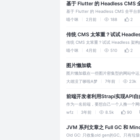
基于 Flutter 的 Headles
基于 Flutter 的 Headless CM
同时编译为
喵个咪
2月前
188
2
传统 CMS 太笨重？试试 Headl
传统 CMS 太笨重？试试 Headles
一堆环境，启动慢到让人耐心耗尽，
喵个咪
4月前
510
2
图片懒加载
图片懒加载在一些图片密集型的网站中运
对同一域名下的并发请求的连接数有限制
大雄没了哆啦A梦
7年前
23k
前端开发者利用Strapi实现API
作为一名前端，要想自己一个人撸一个网站
何将 strapi 用户系统与微信小程序登录
wfz
3年前
8.5k
90
JVM 系列文章之 Full GC 和 Mino
Old GC: 只收集old gen的GC。只有垃圾