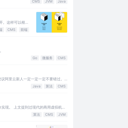
给到各个应用，提升线上…
CMS
JVM
Java
分开。这样可以根据
端
CMS
前端
由。
Go
微服务
CMS
建议阿里云新人一定一定一定不要错过。
、软引用、弱引用、虚引用（虚引…
Java
算法
CMS
实现。 上文提到过现代的商用虚拟机的
ed O…
算法
CMS
JVM