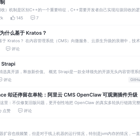
机制
tion，垃圾回收）机制是区别C++的一个重要特征，C++需要开发者自己实现垃圾回
已经为我们代劳了，从这一点上来说，JAVA还是要做的比较完善一些。但这…
2k
145
7
为什么基于 Kratos？
为什么基于 Kratos？ 在内容管理系统（CMS）向微服务、云原生升级的浪潮中
评论
rapi
- 精选真开源，释放新价值。 概览 Strapi是一款全球领先的开源无头内容管理
者提
评论
GitH
race 却还停留在单轮：阿里云 CMS OpenClaw 可观测插件升级
.2 的价值正在这里：不仅修复旧版问题，更开创性地把 OpenClaw 的真实多轮执行链路
点赞
评论
器扩容也很频繁，但是对于线上机器的运行情况，特别是jvm内存的情况，一