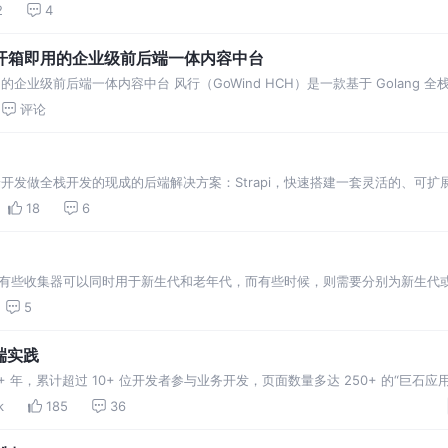
器，Full GC的触发条件…
2
4
｜风行，开箱即用的企业级前后端一体内容中台
箱即用的企业级前后端一体内容中台 风行（GoWind HCH）是一款基于 Golang 全栈
评论
开发做全栈开发的现成的后端解决方案：Strapi，快速搭建一套灵活的、可扩
18
6
有些收集器可以同时用于新生代和老年代，而有些时候，则需要分别为新生代
能高效的收集器；而老年代收集器收集次数相对较少，对空间较为敏感，应当避
5
前端实践
+ 年，累计超过 10+ 位开发者参与业务开发，页面数量多达 250+ 的“巨石应
赖内部的一套 Regularjs 技术栈也已经完成了历史使命，相应的 UI 组件
k
185
36