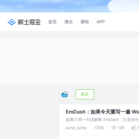
首页
沸点
课程
APP
关注
EmDash：如果今天重写一遍 Wor
如果只用一句话解释 EmDash：它是按今
:::note[三句速览] 它是什么：
jump_jump
1月前
138