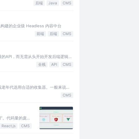
后端
Java
CMS
构建的企业级 Headless 内容中台
前端
后端
CMS
展的API，而无需从头开始开发后端逻辑，
全栈
API
CMS
或老年代选用合适的收集器。一般来说，
免选择基于复制算法的收集器。 在…
CMS
用”。代码量的庞
库、工程脚手架也
React.js
CMS