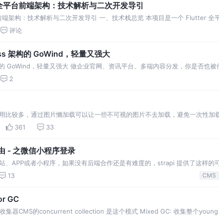
s CMS 全平台前端架构：技术解析与二次开发导引
S 全平台前端架构：技术解析与二次开发导引 一、技术栈总览 本项目是一个 Flutter 全
评论
ess 架构的 GoWind，轻量又强大
s 架构的 GoWind，轻量又强大 做企业官网、资讯平台、多端内容分发，你是否也被
2
用比较多，通过图片懒加载可以让一些不可视的图片不去加载，避免一次性加
），这样就可以提高网站的加载速度，提高用户体验。 2、可以给这个类名设
361
33
自由 - 之微信小程序登录
、APP或者小程序，如果没有后端合作还是有难度的，strapi 提供了这样的
相结合。
13
CMS
r GC
收集器CMS的concurrent collection 是这个模式 Mixed GC: 收集整个you