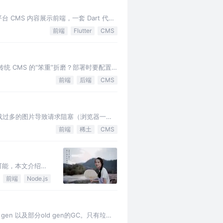
平台 CMS 内容展示前端，一套 Dart 代码
前端
Flutter
CMS
传统 CMS 的“笨重”折磨？部署时要配置
前端
后端
CMS
载过多的图片导致请求阻塞（浏览器一般
置背景图片，作为图片未加载前的过…
前端
稀土
CMS
可能，本文介绍如
前端
Node.js
ng gen 以及部分old gen的GC。只有垃圾