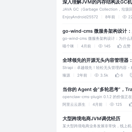
深入理解JVM的内存结构及GC
JAVA GC（Garbage Collec
开发，因为垃圾回收这件繁琐的事情JVM
EnjoyAndroid25572
8年前
2
go-wind-cms 微服务架构设计：
go-wind-cms 微服务架构设计：
性与开发效率。作为基于 Go 语言打造
喵个咪
4月前
145
点赞
全球领先的开源无头内容管理器：St
Strapi：卓越领先！轻松无头管理内容 
JavaScript或TypeScript开发，为开发
臻源
2年前
3.5k
6
当你的 Agent 会“多轮思考”，T
openclaw-cms-plugin 0.1
阿里云云原生
4月前
125
大型跨境电商JVM调优经历
某大型跨境电商业务发展非常快，线上机