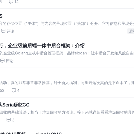
维的同学讨论了下，希望将线上服务器的jvm参数标准化，可以以一个统一的方式
5
14
S
内容的存储位置（“主体”）与内容的呈现位置（“头部”）分开。它将信息和呈现
复使用和重新混合内容。
评论
后
n｜风行，企业级前后端一体中后台框架：介绍
即用的企业级Golang全栈中后台管理框架，品牌slogan：让中后台开发如风般自
评论
1活动，真的非常非常非常推荐，对于新人福利，阿里云这次真的是下血本了，
跳过看正文。 如何判断对象是否死亡（两种方法）。 简单的介绍一下强引用
152
4
rial到ZGC
回收的基础算法，相当于垃圾回收的方法论。接下来就详细看看垃圾回收的具体
。常用的7种收集器，其适用的范围如图所示 CMS、Serial Old、Parall
3