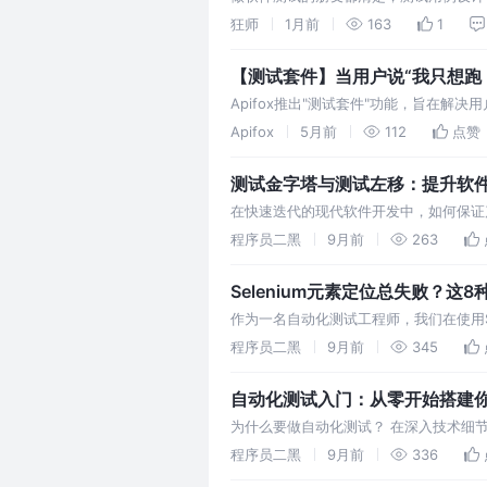
条编写用例，不仅耗时费力，还经常因为
狂师
1月前
163
1
【测试套件】当用户说“我只想跑 
Apifox推出"测试套件"功能，旨在
务流程编排，测试套件负责按规则筛选和
Apifox
5月前
112
点赞
测试金字塔与测试左移：提升软
在快速迭代的现代软件开发中，如何保证
略：测试金字塔与测试左移，它们如何共
程序员二黑
9月前
263
Selenium元素定位总失败？这
作为一名自动化测试工程师，我们在使用S
到元素，当你的测试用例因为元素定位问
程序员二黑
9月前
345
自动化测试入门：从零开始搭建你
为什么要做自动化测试？ 在深入技术细
速反馈。而自动化测试恰能弥补这些不足
程序员二黑
9月前
336