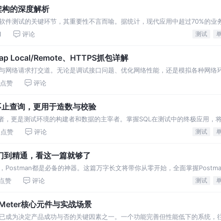
架构的深度解析
软件测试的关键环节，其重要性不言而喻。据统计，现代应用中超过70%的业
程，从基础工具使用到高级架构设计，帮助测试
1
评论
测试
 Local/Remote、HTTPS抓包详解
与网络请求打交道。无论是调试接口问题、优化网络性能，还是模拟各种网络
harles无疑是最
点赞
评论
不止查询，更用于造数与校验
现者，更是测试环境的构建者和数据的主宰者。掌握SQL在测试中的终极应用，
障。
点赞
评论
测试
入门到精通，看这一篇就够了
Postman都是必备的神器。这篇万字长文将带你从零开始，全面掌握Postm
选工具？ 在当今前后端分离的
点赞
评论
测试
eter核心元件与实战场景
已成为决定产品成功与否的关键因素之一。一个功能完善但性能低下的系统，