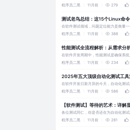
的用户体验和商业损失。正是在这样的背
程序员二黑
11月前
279
测试老鸟总结：这15个Linux
在软件测试领域，问题定位能力是衡量一
打，我逐渐发现，掌握了下面这15个Lin
程序员二黑
11月前
388
性能测试全流程解析：从需求分
在软件开发周期中，性能测试是确保系统
据支持。本文将详细解析性能测试的全流
程序员二黑
11月前
234
2025年五大顶级自动化测试工
在软件开发日新月异的今天，自动化测试
测试工具至关重要。本文将为您深度解析2
程序员二黑
11月前
586
【软件测试】等待的艺术：详解显式等
各位测试同仁，你是否还在为自动化测试脚本中
样的“魔法数字”？ 今天，我们就来深入探讨S
程序员二黑
11月前
281