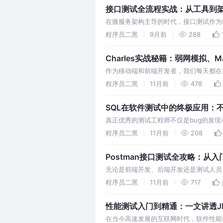
接口测试全流程实战：从工具到
在微服务架构主导的时代，接口测试作为
接口中。本文将全面解析接口测试的全流
程序员二黑
9月前
288
Charles实战秘籍：弱网模拟、Map
作为移动端和前端开发者，我们每天都在
工作效率大幅提升。而在众多抓包工具中，C
程序员二黑
11月前
478
SQL在软件测试中的终极应用：
真正优秀的测试工程师不仅是bug的发
脱颖而出，为产品质量提供更加坚实的保
程序员二黑
11月前
208
Postman接口测试全攻略：从
无论是前端开发、后端开发还是测试人员，
一、为什么Postman成为接口测试的首
程序员二黑
11月前
717
性能测试入门到精通：一文讲透JM
在当今高速发展的互联网时代，软件性能