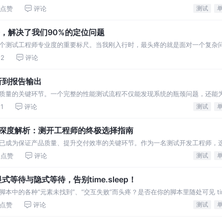
景下，性能测试作为软件质量保障的重要环节，越
点赞
评论
测试
命令，解决了我们90%的定位问题
个测试工程师专业度的重要标尺。当我刚入行时，最头疼的就是面对一个复杂
ux命令，就能解决我
2
评论
析到报告输出
质量的关键环节。一个完整的性能测试流程不仅能发现系统的瓶颈问题，还能
程，从需求分析到报告输出，带你一步步掌握性能
1
评论
测试
具深度解析：测开工程师的终极选择指南
已成为保证产品质量、提升交付效率的关键环节。作为一名测试开发工程师，
025年最受欢迎的5款自动化测试工具，帮助
点赞
评论
测试
待与隐式等待，告别time.sleep！
的各种“元素未找到”、“交互失败”而头疼？是否在你的脚本里随处可见 time.sl
elenium
点赞
评论
测试