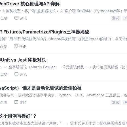
WebDriver 核心原理与API详解
原理 ⚙️ 1. 架构模型：客户端-服务器模式 • 📱 客户端 测试脚本（Python/Java等）调
点赞
评论
测试
xtures/Parametrize/Plugins三神器揭秘
钟” “用30行代码替代300行unittest样板代码” 这就是Pytest的魅力！今
点赞
评论
nit vs Jest 终极对决
金字塔理论（Martin Fowler） 单元测试优势： ⚡ 执行速度毫秒级（比UI测
点赞
评论
（javaScript） 谁才是自动化测试的最佳拍档
剑，选对武器才能事半功倍。Python、Java、JavaScript 三足鼎立
文将深入剖析三大语言在自
点赞
评论
测试
这个用例写得好”？
让开发从被动审查变为主动设计用例。” 一、需求反讲工作坊：把模糊需求变成