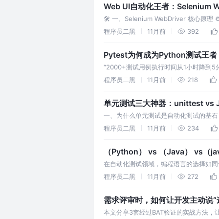
Web UI自动化王者：Selenium 
🛠️ 一、Selenium WebDriver 核心
API（如点击操作）。
程序员二黑
11月前
392
Pytest为何成为Python测试王者？Fi
“2000+测试用例执行时间从1小时降到5分
一、unittest之
程序员二黑
11月前
218
单元测试三大神器：unittest vs JU
一、为什么单元测试是自动化测试的基石？ ✅ 
代码变更的安全网 ❌
程序员二黑
11月前
234
（Python） vs （Java） vs
在自动化测试领域，编程语言的选择如同侠客选
竟哪把"利剑"最适合你的测试战场？本
程序员二黑
11月前
272
需求评审时，如何让开发主动说“
本文分享3套经过BAT验证的实战方法，