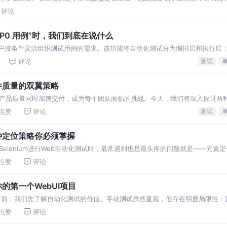
考虑不周，漏掉异常场景
评论
P0 用例”时，我们到底在说什么
解决用户按条件灵活组织测试用例的需求。该功能将自动化测试分为编排层和执行层
执行用例。
评论
测试
件质量的双翼策略
产品质量同时加速交付，成为每个团队面临的挑战。今天，我们将深入探讨两
同构建起高效的质量保障体系。 软件测试的基石：
点赞
评论
测试
8种定位策略你必须掌握
elenium进行Web自动化测试时，最常遇到也是最头疼的问题就是——元素
题而频繁失败
点赞
评论
的第一个WebUI项目
节前，我们先了解自动化测试的价值。手动测试虽然直观，但存在明显局限性：
： 提升测试效率：自动
点赞
评论